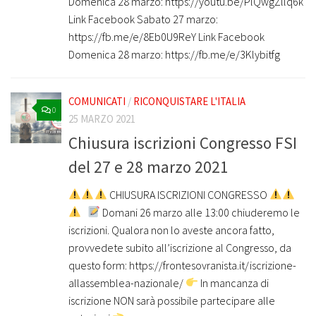
Domenica 28 marzo: https://youtu.be/PlQwgZllq6k
Link Facebook Sabato 27 marzo:
https://fb.me/e/8Eb0U9ReY Link Facebook
Domenica 28 marzo: https://fb.me/e/3Klybitfg
COMUNICATI
/
RICONQUISTARE L'ITALIA
0
25 MARZO 2021
Chiusura iscrizioni Congresso FSI
del 27 e 28 marzo 2021
CHIUSURA ISCRIZIONI CONGRESSO
Domani 26 marzo alle 13:00 chiuderemo le
iscrizioni. Qualora non lo aveste ancora fatto,
provvedete subito all’iscrizione al Congresso, da
questo form: https://frontesovranista.it/iscrizione-
allassemblea-nazionale/
In mancanza di
iscrizione NON sarà possibile partecipare alle