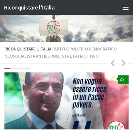
Riconquistare l'Italia
Salta al contenuto
RICONQUISTARE L'ITALIA
PARTITO POLITICO DEMOCRATICO
NEOSOCIALISTA ANTIEUROPEISTA E PATRIOTTICO
0