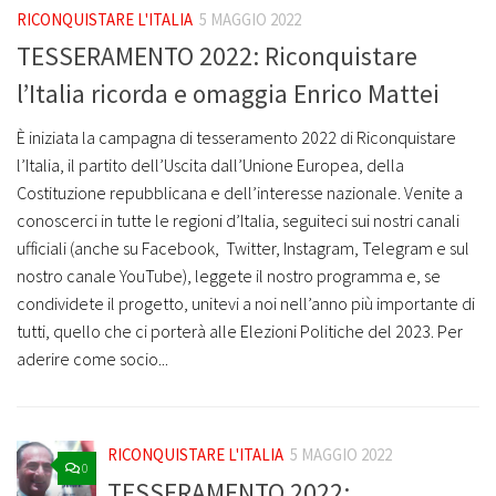
RICONQUISTARE L'ITALIA
5 MAGGIO 2022
RIC
TESSERAMENTO 2022: Riconquistare
Ri
l’Italia ricorda e omaggia Enrico Mattei
Bre
Stat
È iniziata la campagna di tesseramento 2022 di Riconquistare
pro
l’Italia, il partito dell’Uscita dall’Unione Europea, della
inco
Costituzione repubblicana e dell’interesse nazionale. Venite a
è ch
conoscerci in tutte le regioni d’Italia, seguiteci sui nostri canali
Stud
ufficiali (anche su Facebook, Twitter, Instagram, Telegram e sul
esp
nostro canale YouTube), leggete il nostro programma e, se
dev
condividete il progetto, unitevi a noi nell’anno più importante di
tutti, quello che ci porterà alle Elezioni Politiche del 2023. Per
aderire come socio...
RICONQUISTARE L'ITALIA
5 MAGGIO 2022
0
TESSERAMENTO 2022: