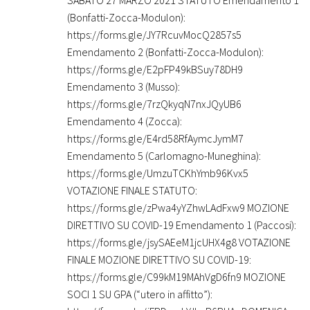
(Bonfatti-Zocca-Modulon):
https://forms.gle/JY7RcuvMocQ2857s5
Emendamento 2 (Bonfatti-Zocca-Modulon):
https://forms.gle/E2pFP49kBSuy78DH9
Emendamento 3 (Musso):
https://forms.gle/7rzQkyqN7nxJQyUB6
Emendamento 4 (Zocca):
https://forms.gle/E4rd58RfAymcJymM7
Emendamento 5 (Carlomagno-Muneghina):
https://forms.gle/UmzuTCKhYmb96Kvx5
VOTAZIONE FINALE STATUTO:
https://forms.gle/zPwa4yYZhwLAdFxw9 MOZIONE
DIRETTIVO SU COVID-19 Emendamento 1 (Paccosi):
https://forms.gle/jsySAEeM1jcUHX4g8 VOTAZIONE
FINALE MOZIONE DIRETTIVO SU COVID-19:
https://forms.gle/C99kM19MAhVgD6fn9 MOZIONE
SOCI 1 SU GPA (“utero in affitto”):