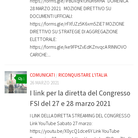
https://forms.gle/iFBDxqrkYJhuR6RHA DOMENICA
28 MARZO 2021 MOZIONE DIRETTIVO SU
DOCUMENTI UFFICIALI:
https://forms.gle/rFXfJZz5K6xm5ZiE7 MOZIONE
DIRETTIVO SU STRATEGIE DI AGGREGAZIONE
ELETTORALE:
https://forms.gle/ke9FPtZvEdKZnvqcA RINNOVO
CARICHE:...
COMUNICATI
/
RICONQUISTARE L'ITALIA
1
26 MARZO 2021
I link per la diretta del Congresso
FSI del 27 e 28 marzo 2021
I LINK DELLA DIRETTA STREAMING DEL CONGRESSO
Link YouTube Sabato 27 marzo:
https://youtu.be/X0ycQ1dce6Y Link YouTube