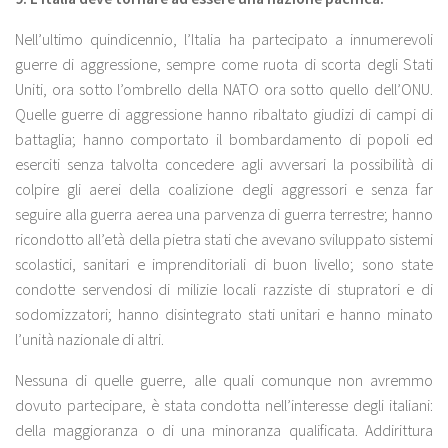
Nell’ultimo quindicennio, l’Italia ha partecipato a innumerevoli
guerre di aggressione, sempre come ruota di scorta degli Stati
Uniti, ora sotto l’ombrello della NATO ora sotto quello dell’ONU.
Quelle guerre di aggressione hanno ribaltato giudizi di campi di
battaglia; hanno comportato il bombardamento di popoli ed
eserciti senza talvolta concedere agli avversari la possibilità di
colpire gli aerei della coalizione degli aggressori e senza far
seguire alla guerra aerea una parvenza di guerra terrestre; hanno
ricondotto all’età della pietra stati che avevano sviluppato sistemi
scolastici, sanitari e imprenditoriali di buon livello; sono state
condotte servendosi di milizie locali razziste di stupratori e di
sodomizzatori; hanno disintegrato stati unitari e hanno minato
l’unità nazionale di altri.
Nessuna di quelle guerre, alle quali comunque non avremmo
dovuto partecipare, è stata condotta nell’interesse degli italiani:
della maggioranza o di una minoranza qualificata. Addirittura