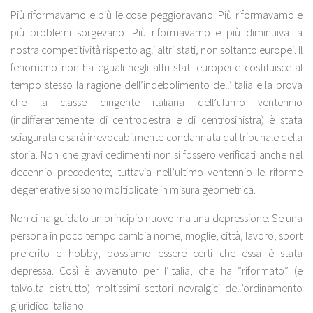
Più riformavamo e più le cose peggioravano. Più riformavamo e
più problemi sorgevano. Più riformavamo e più diminuiva la
nostra competitività rispetto agli altri stati, non soltanto europei. Il
fenomeno non ha eguali negli altri stati europei e costituisce al
tempo stesso la ragione dell’indebolimento dell’Italia e la prova
che la classe dirigente italiana dell’ultimo ventennio
(indifferentemente di centrodestra e di centrosinistra) è stata
sciagurata e sarà irrevocabilmente condannata dal tribunale della
storia. Non che gravi cedimenti non si fossero verificati anche nel
decennio precedente; tuttavia nell’ultimo ventennio le riforme
degenerative si sono moltiplicate in misura geometrica.
Non ci ha guidato un principio nuovo ma una depressione. Se una
persona in poco tempo cambia nome, moglie, città, lavoro, sport
preferito e hobby, possiamo essere certi che essa è stata
depressa. Così è avvenuto per l’Italia, che ha “riformato” (e
talvolta distrutto) moltissimi settori nevralgici dell’ordinamento
giuridico italiano.