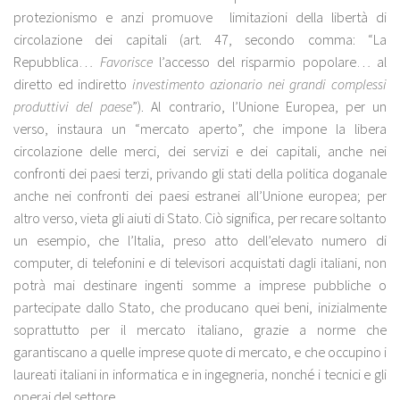
protezionismo e anzi promuove limitazioni della libertà di
circolazione dei capitali (art. 47, secondo comma: “La
Repubblica…
Favorisce
l’accesso del risparmio popolare… al
diretto ed indiretto
investimento azionario nei grandi complessi
produttivi del paese
”). Al contrario, l’Unione Europea, per un
verso, instaura un “mercato aperto”, che impone la libera
circolazione delle merci, dei servizi e dei capitali, anche nei
confronti dei paesi terzi, privando gli stati della politica doganale
anche nei confronti dei paesi estranei all’Unione europea; per
altro verso, vieta gli aiuti di Stato. Ciò significa, per recare soltanto
un esempio, che l’Italia, preso atto dell’elevato numero di
computer, di telefonini e di televisori acquistati dagli italiani, non
potrà mai destinare ingenti somme a imprese pubbliche o
partecipate dallo Stato, che producano quei beni, inizialmente
soprattutto per il mercato italiano, grazie a norme che
garantiscano a quelle imprese quote di mercato, e che occupino i
laureati italiani in informatica e in ingegneria, nonché i tecnici e gli
operai del settore.