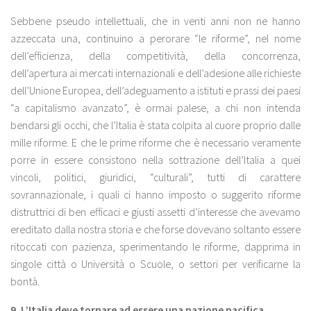
Sebbene pseudo intellettuali, che in venti anni non ne hanno
azzeccata una, continuino a perorare “le riforme”, nel nome
dell’efficienza, della competitività, della concorrenza,
dell’apertura ai mercati internazionali e dell’adesione alle richieste
dell’Unione Europea, dell’adeguamento a istituti e prassi dei paesi
“a capitalismo avanzato”, è ormai palese, a chi non intenda
bendarsi gli occhi, che l’Italia è stata colpita al cuore proprio dalle
mille riforme. E che le prime riforme che è necessario veramente
porre in essere consistono nella sottrazione dell’Italia a quei
vincoli, politici, giuridici, “culturali”, tutti di carattere
sovrannazionale, i quali ci hanno imposto o suggerito riforme
distruttrici di ben efficaci e giusti assetti d’interesse che avevamo
ereditato dalla nostra storia e che forse dovevano soltanto essere
ritoccati con pazienza, sperimentando le riforme, dapprima in
singole città o Università o Scuole, o settori per verificarne la
bontà.
9.
L’Italia deve tornare ad essere una nazione pacifica.