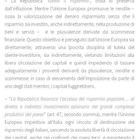
– La Repubblica “
tutela il risparmio
”, ossia lo preserva
dall’inflazione. Mentre l’Unione Europea promuove le rendite –
ossia la valorizzazione del denaro risparmiato senza che il
risparmio sia investito, anche indirettamente, nella produzione di
beni e servizi – e le plusvalenze derivate da scommesse
finanziarie. Questo obiettivo è perseguito dall’Unione Europea sia
direttamente, attraverso una ipocrita disciplina di tutela del
cliente-investitore, sia indirettamente, vietando limitazioni alla
libera circolazione dei capitali e quindi impedendo di tassare
adeguatamente i proventi derivanti da plusvalenze, rendite e
scommesse: in caso di elevamento dell’imposizione da parte di
uno degli stati membri, i capitali fuggirebbero.
– “
La Repubblica favorisce l’accesso del risparmio popolare… al
diretto e indiretto investimento azionario nei grandi complessi
produttivi del paese
” (art. 47, secondo comma), mentre l’Unione
Europea impedisce all’Italia ogni vincolo di destinazione del
risparmio degli italiani, sancendo la assoluta libertà di circolazione
dei capitali, anche nei confronti dei paesi terzi, e garantendo il