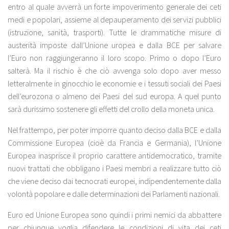
entro al quale avverrà un forte impoverimento generale dei ceti
medi e popolari, assieme al depauperamento dei servizi pubblici
(istruzione, sanità, trasporti). Tutte le drammatiche misure di
austerità imposte dall’Unione uropea e dalla BCE per salvare
l’Euro non raggiungeranno il loro scopo. Primo o dopo l’Euro
salterà. Ma il rischio è che ciò avvenga solo dopo aver messo
letteralmente in ginocchio le economie e i tessuti sociali dei Paesi
dell’eurozona o almeno dei Paesi del sud europa. A quel punto
sarà durissimo sostenere gli effetti del crollo della moneta unica.
Nel frattempo, per poter imporre quanto deciso dalla BCE e dalla
Commissione Europea (cioè da Francia e Germania), l’Unione
Europea inasprisce il proprio carattere antidemocratico, tramite
nuovi trattati che obbligano i Paesi membri a realizzare tutto ciò
che viene deciso dai tecnocrati europei, indipendentemente dalla
volontà popolare e dalle determinazioni dei Parlamenti nazionali.
Euro ed Unione Europea sono quindi i primi nemici da abbattere
per chiunque voglia difendere le condizioni di vita dei ceti