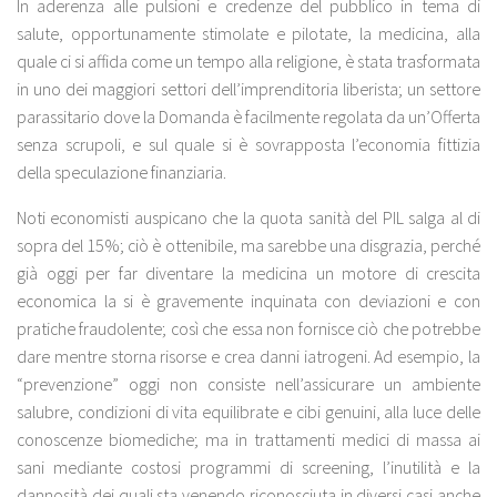
In aderenza alle pulsioni e credenze del pubblico in tema di
salute, opportunamente stimolate e pilotate, la medicina, alla
quale ci si affida come un tempo alla religione, è stata trasformata
in uno dei maggiori settori dell’imprenditoria liberista; un settore
parassitario dove la Domanda è facilmente regolata da un’Offerta
senza scrupoli, e sul quale si è sovrapposta l’economia fittizia
della speculazione finanziaria.
Noti economisti auspicano che la quota sanità del PIL salga al di
sopra del 15%; ciò è ottenibile, ma sarebbe una disgrazia, perché
già oggi per far diventare la medicina un motore di crescita
economica la si è gravemente inquinata con deviazioni e con
pratiche fraudolente; così che essa non fornisce ciò che potrebbe
dare mentre storna risorse e crea danni iatrogeni. Ad esempio, la
“prevenzione” oggi non consiste nell’assicurare un ambiente
salubre, condizioni di vita equilibrate e cibi genuini, alla luce delle
conoscenze biomediche; ma in trattamenti medici di massa ai
sani mediante costosi programmi di screening, l’inutilità e la
dannosità dei quali sta venendo riconosciuta in diversi casi anche