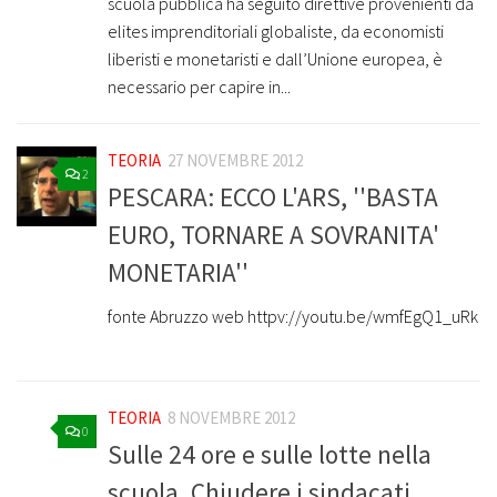
scuola pubblica ha seguito direttive provenienti da
elites imprenditoriali globaliste, da economisti
liberisti e monetaristi e dall’Unione europea, è
necessario per capire in...
TEORIA
27 NOVEMBRE 2012
2
PESCARA: ECCO L'ARS, ''BASTA
EURO, TORNARE A SOVRANITA'
MONETARIA''
fonte Abruzzo web httpv://youtu.be/wmfEgQ1_uRk
TEORIA
8 NOVEMBRE 2012
0
Sulle 24 ore e sulle lotte nella
scuola. Chiudere i sindacati.