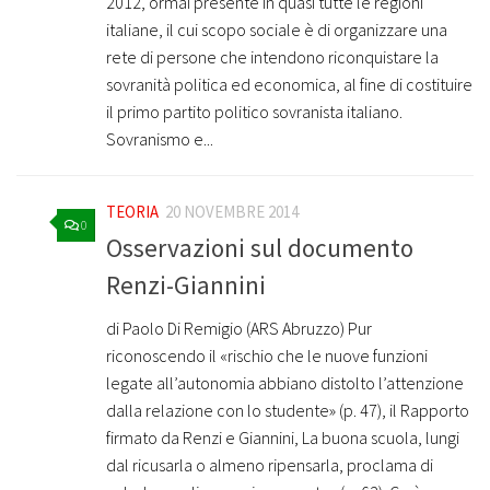
2012, ormai presente in quasi tutte le regioni
italiane, il cui scopo sociale è di organizzare una
rete di persone che intendono riconquistare la
sovranità politica ed economica, al fine di costituire
il primo partito politico sovranista italiano.
Sovranismo e...
TEORIA
20 NOVEMBRE 2014
0
Osservazioni sul documento
Renzi-Giannini
di Paolo Di Remigio (ARS Abruzzo) Pur
riconoscendo il «rischio che le nuove funzioni
legate all’autonomia abbiano distolto l’attenzione
dalla relazione con lo studente» (p. 47), il Rapporto
firmato da Renzi e Giannini, La buona scuola, lungi
dal ricusarla o almeno ripensarla, proclama di