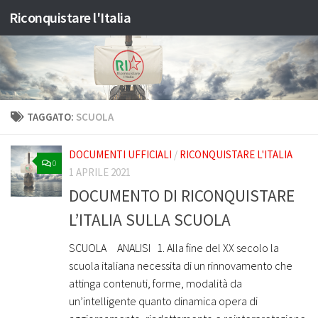
Riconquistare l'Italia
Salta al contenuto
TAGGATO:
SCUOLA
DOCUMENTI UFFICIALI
/
RICONQUISTARE L'ITALIA
0
1 APRILE 2021
DOCUMENTO DI RICONQUISTARE
L’ITALIA SULLA SCUOLA
SCUOLA ANALISI 1. Alla fine del XX secolo la
scuola italiana necessita di un rinnovamento che
attinga contenuti, forme, modalità da
un’intelligente quanto dinamica opera di