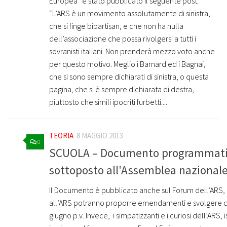
Europea” è stato pubblicato il seguente post:
“L’ARS è un movimento assolutamente di sinistra,
che si finge bipartisan, e che non ha nulla
dell’associazione che possa rivolgersi a tutti i
sovranisti italiani. Non prenderà mezzo voto anche
per questo motivo. Meglio i Barnard ed i Bagnai,
che si sono sempre dichiarati di sinistra, o questa
pagina, che si è sempre dichiarata di destra,
piuttosto che simili ipocriti furbetti....
TEORIA
8 MAGGIO 2013
0
SCUOLA – Documento programmatic
sottoposto all'Assemblea nazionale
Il Documento è pubblicato anche sul Forum dell’ARS, do
all’ARS potranno proporre emendamenti e svolgere c
giugno p.v. Invece, i simpatizzanti e i curiosi dell’ARS, is