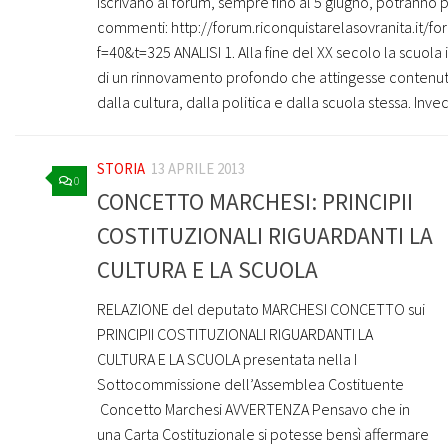
iscrivano al forum, sempre fino al 5 giugno, potranno 
commenti: http://forum.riconquistarelasovranita.it/f
f=40&t=325 ANALISI 1. Alla fine del XX secolo la scuola 
di un rinnovamento profondo che attingesse contenut
dalla cultura, dalla politica e dalla scuola stessa. Invec
STORIA
13 APRILE 2013
0
CONCETTO MARCHESI: PRINCIPII
COSTITUZIONALI RIGUARDANTI LA
CULTURA E LA SCUOLA
RELAZIONE del deputato MARCHESI CONCETTO sui
PRINCIPII COSTITUZIONALI RIGUARDANTI LA
CULTURA E LA SCUOLA presentata nella I
Sottocommissione dell’Assemblea Costituente
Concetto Marchesi AVVERTENZA Pensavo che in
una Carta Costituzionale si potesse bensì affermare