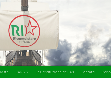
ivista
L’ARS
La Costituzione del ’48
Contatti
Per a