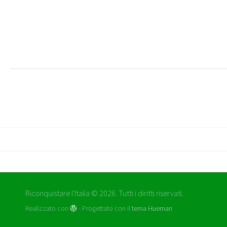
Riconquistare l'Italia © 2026. Tutti i diritti riservati.
Realizzato con
- Progettato con il
tema Hueman