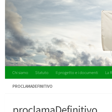
Salta al contenuto
Chi siamo
Statuto
Il progetto e i documenti
La R
PROCLAMADEFINITIVO
proclamaDefinitivo