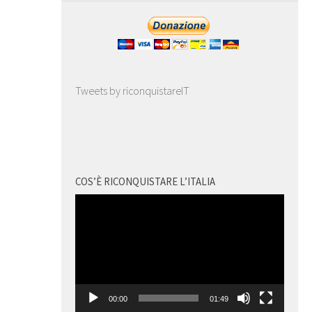
Tweets by riconquistareIT
COS’È RICONQUISTARE L’ITALIA
Video
Player
00:00
01:49