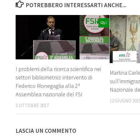
POTREBBERO INTERESSARTI ANCHE...
0
I problemi della ricerca scientifica nei
Martina Carl
settori bibliometrici: intervento di
sull'immigra
Federico Monegaglia alla 2ª
Nazionale de
Assemblea nazionale del FSI
12 GIUGNO 201
3 OTTOBRE 2017
LASCIA UN COMMENTO