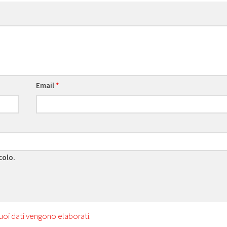
Email
*
colo.
uoi dati vengono elaborati
.