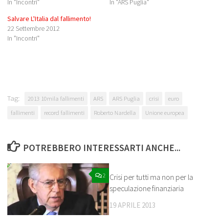
In "Incontri"
In "ARS Puglia"
Salvare L'Italia dal fallimento!
22 Settembre 2012
In "Incontri"
Tag:
2013 10mila fallimenti
ARS
ARS Puglia
crisi
euro
fallimenti
record fallimenti
Roberto Nardella
Unione europea
POTREBBERO INTERESSARTI ANCHE...
2
0
Crisi per tutti ma non per la
speculazione finanziaria
19 APRILE 2013