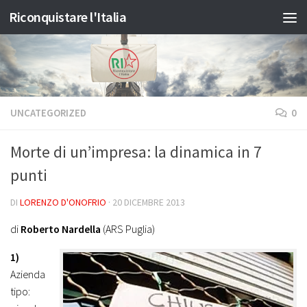
Riconquistare l'Italia
Salta al contenuto
UNCATEGORIZED
0
Morte di un’impresa: la dinamica in 7
punti
DI
LORENZO D'ONOFRIO
·
20 DICEMBRE 2013
di
Roberto Nardella
(ARS Puglia)
1)
Azienda
tipo: