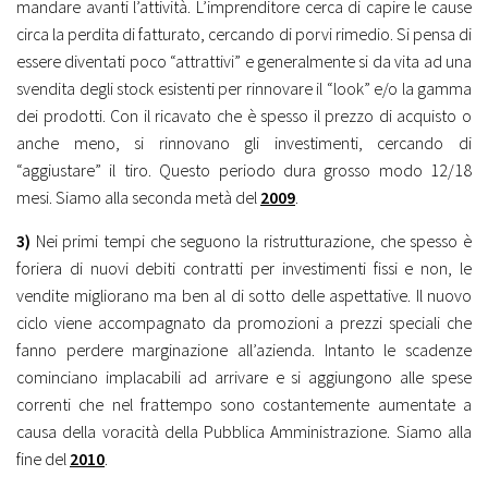
mandare avanti l’attività. L’imprenditore cerca di capire le cause
circa la perdita di fatturato, cercando di porvi rimedio. Si pensa di
essere diventati poco “attrattivi” e generalmente si da vita ad una
svendita degli stock esistenti per rinnovare il “look” e/o la gamma
dei prodotti. Con il ricavato che è spesso il prezzo di acquisto o
anche meno, si rinnovano gli investimenti, cercando di
“aggiustare” il tiro. Questo periodo dura grosso modo 12/18
mesi. Siamo alla seconda metà del
2009
.
3)
Nei primi tempi che seguono la ristrutturazione, che spesso è
foriera di nuovi debiti contratti per investimenti fissi e non, le
vendite migliorano ma ben al di sotto delle aspettative. Il nuovo
ciclo viene accompagnato da promozioni a prezzi speciali che
fanno perdere marginazione all’azienda. Intanto le scadenze
cominciano implacabili ad arrivare e si aggiungono alle spese
correnti che nel frattempo sono costantemente aumentate a
causa della voracità della Pubblica Amministrazione. Siamo alla
fine del
2010
.