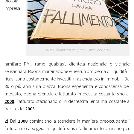
piccola
impresa
10.000 fallimenti nei primi 9 mesi del 2013
familiare PMI, ramo qualsiasi, clientela nazionale o vicinale
selezionata. Buona marginazione e nessun problema di liquidità. I
ricavi sono costantemente investiti in azienda e/o in immobili. Da
30 o più anni sulla piazza. Buona esperienza e conoscenza del
mercato, buona clientela e fatturato in crescita costante sino al
2000
. Fatturato stazionario o in decrescita lenta ma costante a
partire dal
2003
.
2)
Dal
2008
cominciano a scendere in maniera preoccupante i
fatturati e scarseggia la liquidità: si usa l’affidamento bancario per