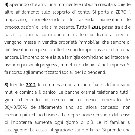
4)
Sperando che arrivi una imminente e robusta crescita si chiede
altro affidamento sullo scoperto di conto. Si porta a ZERO il
magazzino, monetizzandolo. In azienda aumentano le
preoccupazioni e l’aria si fa pesante. Tutto il
2011
passa tra alti e
bassi. Le banche cominciano a mettere un freno al credito.
vengono messe in vendita proprietà immobiliari che sempre di
più diventano un peso: le offerte sono troppo basse e si tentenna
ancora. L’imprenditore e la sua famiglia cominciano ad intaccare i
risparmi personali pregressi, immettendo liquidità nell’impresa. Si
fa ricorso agli ammortizzatori sociali per i dipendenti.
5)
Inizi del
2012
: le commesse non arrivano: fax e telefono sono
muti e comincia il panico. Le banche oramai telefonano tutti i
giorni chiedendo un rientro più o meno immediato del
30/40/50% dell’affidamento sino ad allora concesso: non
credono più nel tuo business. La depressione derivante dal senso
di impotenza aumenta ogni giorno di più. Le liti familiari si
susseguono. La cassa integrazione sta per finire. Si prende una