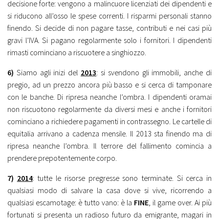
decisione forte: vengono a malincuore licenziati dei dipendenti e
si riducono all’osso le spese correnti. I risparmi personali stanno
finendo. Si decide di non pagare tasse, contributi e nei casi più
gravi l’IVA. Si pagano regolarmente solo i fornitori. I dipendenti
rimasti cominciano a riscuotere a singhiozzo.
6)
Siamo agli inizi del
2013
: si svendono gli immobili, anche di
pregio, ad un prezzo ancora più basso e si cerca di tamponare
con le banche. Di ripresa neanche l’ombra. I dipendenti oramai
non riscuotono regolarmente da diversi mesi e anche i fornitori
cominciano a richiedere pagamenti in contrassegno. Le cartelle di
equitalia arrivano a cadenza mensile. Il 2013 sta finendo ma di
ripresa neanche l’ombra. Il terrore del fallimento comincia a
prendere prepotentemente corpo.
7)
2014
: tutte le risorse pregresse sono terminate. Si cerca in
qualsiasi modo di salvare la casa dove si vive, ricorrendo a
qualsiasi escamotage: è tutto vano: è la
FINE
, il game over. Ai più
fortunati si presenta un radioso futuro da emigrante, magari in