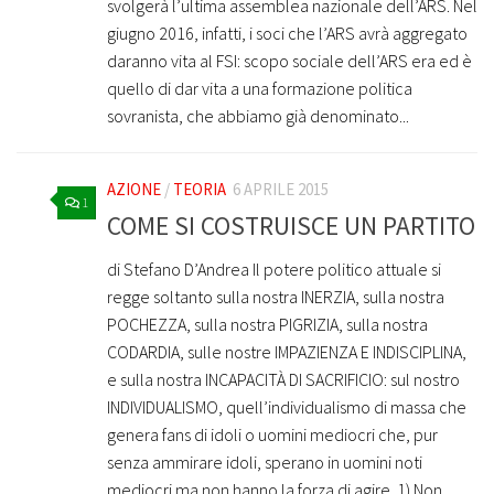
svolgerà l’ultima assemblea nazionale dell’ARS. Nel
giugno 2016, infatti, i soci che l’ARS avrà aggregato
daranno vita al FSI: scopo sociale dell’ARS era ed è
quello di dar vita a una formazione politica
sovranista, che abbiamo già denominato...
AZIONE
/
TEORIA
6 APRILE 2015
1
COME SI COSTRUISCE UN PARTITO
di Stefano D’Andrea Il potere politico attuale si
regge soltanto sulla nostra INERZIA, sulla nostra
POCHEZZA, sulla nostra PIGRIZIA, sulla nostra
CODARDIA, sulle nostre IMPAZIENZA E INDISCIPLINA,
e sulla nostra INCAPACITÀ DI SACRIFICIO: sul nostro
INDIVIDUALISMO, quell’individualismo di massa che
genera fans di idoli o uomini mediocri che, pur
senza ammirare idoli, sperano in uomini noti
mediocri ma non hanno la forza di agire. 1) Non