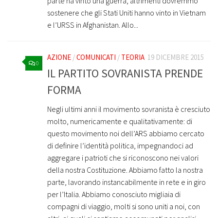
parte ha vinto una guerra, altrimenti dovremmo
sostenere che gli Stati Uniti hanno vinto in Vietnam
e l’URSS in Afghanistan. Allo...
AZIONE
/
COMUNICATI
/
TEORIA
19 DICEMBRE 2015
0
IL PARTITO SOVRANISTA PRENDE
FORMA
Negli ultimi anni il movimento sovranista è cresciuto
molto, numericamente e qualitativamente: di
questo movimento noi dell’ARS abbiamo cercato
di definire l’identità politica, impegnandoci ad
aggregare i patrioti che si riconoscono nei valori
della nostra Costituzione. Abbiamo fatto la nostra
parte, lavorando instancabilmente in rete e in giro
per l’Italia. Abbiamo conosciuto migliaia di
compagni di viaggio, molti si sono uniti a noi, con