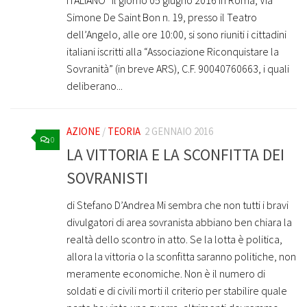
ITALIANO” Il giorno 05 giugno 2016 in Roma, Via
Simone De Saint Bon n. 19, presso il Teatro
dell’Angelo, alle ore 10:00, si sono riuniti i cittadini
italiani iscritti alla “Associazione Riconquistare la
Sovranità” (in breve ARS), C.F. 90040760663, i quali
deliberano...
AZIONE
/
TEORIA
2 GENNAIO 2016
0
LA VITTORIA E LA SCONFITTA DEI
SOVRANISTI
di Stefano D’Andrea Mi sembra che non tutti i bravi
divulgatori di area sovranista abbiano ben chiara la
realtà dello scontro in atto. Se la lotta è politica,
allora la vittoria o la sconfitta saranno politiche, non
meramente economiche. Non è il numero di
soldati e di civili morti il criterio per stabilire quale