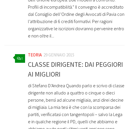
Profili di incompatibilità.“ Il convegno è accreditato
dal Consiglio dell’Ordine degli Avvocati di Pavia con
l’attribuzione di 6 crediti formativi. Per ragioni
organizzative le iscrizioni dovranno pervenire entro
e non oltre il...
TEORIA
29 GENNAIO 2015
0
CLASSE DIRIGENTE: DAI PEGGIORI
AI MIGLIORI
di Stefano D’Andrea Quando parlo e scrivo di classe
dirigente non alludo a quattro o cinque o dieci
persone, bensì ad alcune migliaia, anzi direi decine
di migliaia. La mia tesi è che con la scomparsa dei
partiti, verificatasi con tangentopoli – salvo la Lega
e in qualche regione il PD, quelli che abbiamo e
abbiamo avuto negli ultimi venti anni non sono