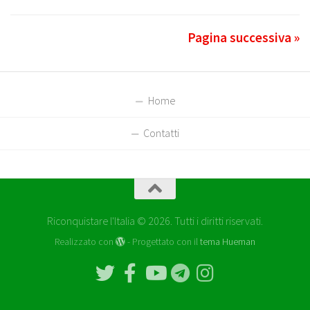
Pagina successiva »
Home
Contatti
Riconquistare l'Italia © 2026. Tutti i diritti riservati.
Realizzato con
- Progettato con il
tema Hueman