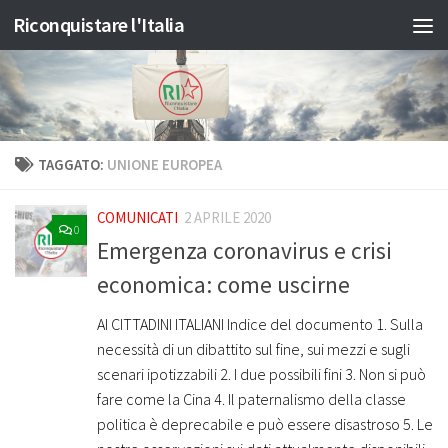
Riconquistare l'Italia
Salta al contenuto
TAGGATO:
UNIONE EUROPEA
COMUNICATI
2 APRILE 2020
0
Emergenza coronavirus e crisi
economica: come uscirne
AI CITTADINI ITALIANI Indice del documento 1. Sulla
necessità di un dibattito sul fine, sui mezzi e sugli
scenari ipotizzabili 2. I due possibili fini 3. Non si può
fare come la Cina 4. Il paternalismo della classe
politica è deprecabile e può essere disastroso 5. Le