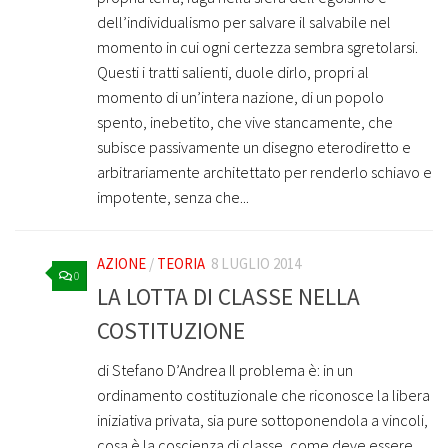
dell’individualismo per salvare il salvabile nel
momento in cui ogni certezza sembra sgretolarsi.
Questi i tratti salienti, duole dirlo, propri al
momento di un’intera nazione, di un popolo
spento, inebetito, che vive stancamente, che
subisce passivamente un disegno eterodiretto e
arbitrariamente architettato per renderlo schiavo e
impotente, senza che...
AZIONE
/
TEORIA
8 LUGLIO 2014
0
LA LOTTA DI CLASSE NELLA
COSTITUZIONE
di Stefano D’Andrea Il problema è: in un
ordinamento costituzionale che riconosce la libera
iniziativa privata, sia pure sottoponendola a vincoli,
cosa è la coscienza di classe, come deve essere,