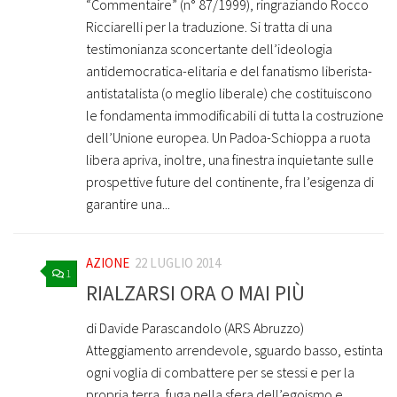
“Commentaire” (n° 87/1999), ringraziando Rocco
Ricciarelli per la traduzione. Si tratta di una
testimonianza sconcertante dell’ideologia
antidemocratica-elitaria e del fanatismo liberista-
antistatalista (o meglio liberale) che costituiscono
le fondamenta immodificabili di tutta la costruzione
dell’Unione europea. Un Padoa-Schioppa a ruota
libera apriva, inoltre, una finestra inquietante sulle
prospettive future del continente, fra l’esigenza di
garantire una...
AZIONE
22 LUGLIO 2014
1
RIALZARSI ORA O MAI PIÙ
di Davide Parascandolo (ARS Abruzzo)
Atteggiamento arrendevole, sguardo basso, estinta
ogni voglia di combattere per se stessi e per la
propria terra, fuga nella sfera dell’egoismo e