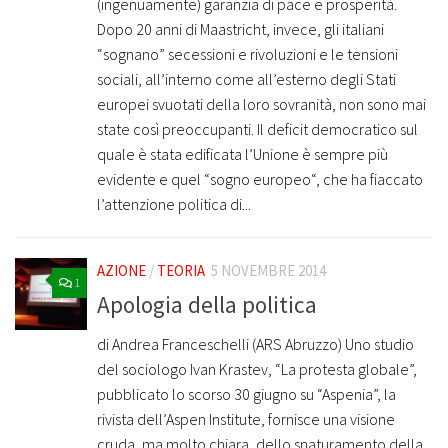
(ingenuamente) garanzia di pace e prosperità.
Dopo 20 anni di Maastricht, invece, gli italiani
“sognano” secessioni e rivoluzioni e le tensioni
sociali, all’interno come all’esterno degli Stati
europei svuotati della loro sovranità, non sono mai
state così preoccupanti. Il deficit democratico sul
quale è stata edificata l’Unione è sempre più
evidente e quel “sogno europeo“, che ha fiaccato
l’attenzione politica di...
AZIONE
/
TEORIA
5 NOVEMBRE 2014
1
Apologia della politica
di Andrea Franceschelli (ARS Abruzzo) Uno studio
del sociologo Ivan Krastev, “La protesta globale”,
pubblicato lo scorso 30 giugno su “Aspenia”, la
rivista dell’Aspen Institute, fornisce una visione
cruda, ma molto chiara, dello snaturamento della