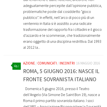
adeguatamente percepite dall’opinione pubblica,
problematiche poste dal cosiddetto “gioco
pubblico”. In effetti, nell’arco di poco più di un
ventennio in Italia si è assistito a una radicale
trasformazione del rapporto fra i cittadini e il gioco
d’azzardo e le scommesse, che tradizionalmente
erano oggetto di una disciplina restrittiva. Dal 1993
al 2012 la...
AZIONE
/
COMUNICATI
/
INCONTRI
16 MAGGIO 2016
2
ROMA, 5 GIUGNO 2016: NASCE IL
FRONTE SOVRANISTA ITALIANO
­­ ­ Domenica 5 giugno 2016, presso il Teatro
dell’Angelo (Via Simone De Saint Bon 19), nasce a
Roma il primo partito sovranista italiano. I soci
dell’ARS – Associazione Riconquistare la Sovranità,