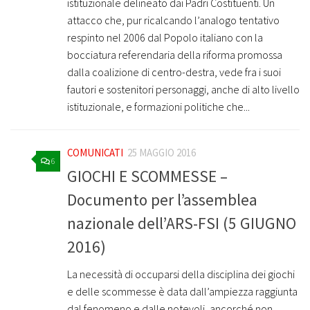
istituzionale delineato dai Padri Costituenti. Un
attacco che, pur ricalcando l’analogo tentativo
respinto nel 2006 dal Popolo italiano con la
bocciatura referendaria della riforma promossa
dalla coalizione di centro-destra, vede fra i suoi
fautori e sostenitori personaggi, anche di alto livello
istituzionale, e formazioni politiche che...
COMUNICATI
25 MAGGIO 2016
6
GIOCHI E SCOMMESSE –
Documento per l’assemblea
nazionale dell’ARS-FSI (5 GIUGNO
2016)
La necessità di occuparsi della disciplina dei giochi
e delle scommesse è data dall’ampiezza raggiunta
dal fenomeno e dalle notevoli, ancorché non