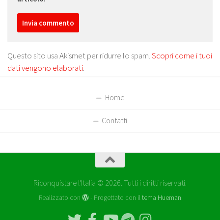
Questo sito usa Akismet per ridurre lo spam.
Scopri come i tuoi
dati vengono elaborati
.
Home
Contatti
Riconquistare l'Italia © 2026. Tutti i diritti riservati.
Realizzato con
- Progettato con il
tema Hueman