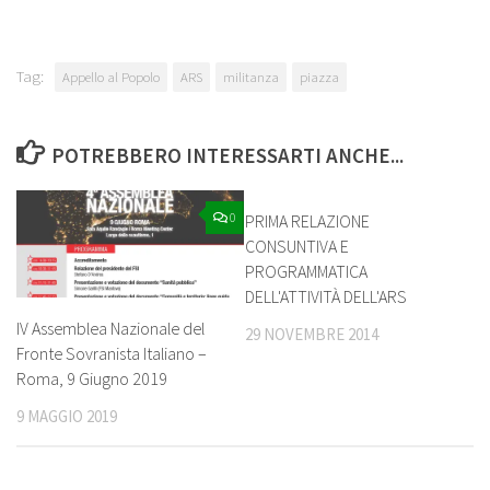
Tag:
Appello al Popolo
ARS
militanza
piazza
POTREBBERO INTERESSARTI ANCHE...
0
4
PRIMA RELAZIONE
CONSUNTIVA E
PROGRAMMATICA
DELL'ATTIVITÀ DELL'ARS
IV Assemblea Nazionale del
29 NOVEMBRE 2014
Fronte Sovranista Italiano –
Roma, 9 Giugno 2019
9 MAGGIO 2019