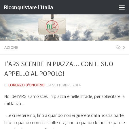
Riconquistare l'Italia
Salta al contenuto
AZIONE
0
L'ARS SCENDE IN PIAZZA… CON IL SUO
APPELLO AL POPOLO!
DI
LORENZO D'ONOFRIO
·
14 SETTEMBRE 2014
Noi dell’ARS siamo scesi in piazza e nelle strade, per sollecitare la
militanza…
…e ci resteremo, fino a quando non vi girerete dalla nostra parte,
fino a quando non ci ascolterete, fino a quando le nostre parole