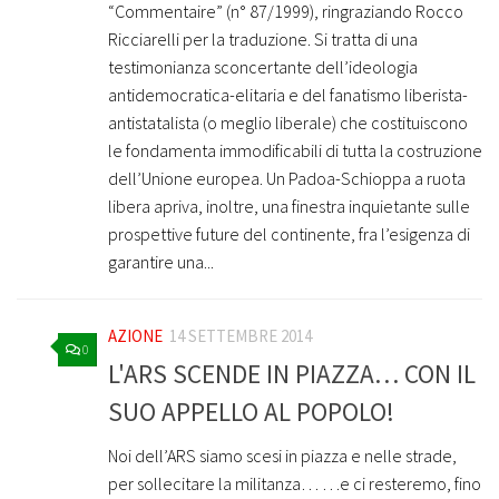
“Commentaire” (n° 87/1999), ringraziando Rocco
Ricciarelli per la traduzione. Si tratta di una
testimonianza sconcertante dell’ideologia
antidemocratica-elitaria e del fanatismo liberista-
antistatalista (o meglio liberale) che costituiscono
le fondamenta immodificabili di tutta la costruzione
dell’Unione europea. Un Padoa-Schioppa a ruota
libera apriva, inoltre, una finestra inquietante sulle
prospettive future del continente, fra l’esigenza di
garantire una...
AZIONE
14 SETTEMBRE 2014
0
L'ARS SCENDE IN PIAZZA… CON IL
SUO APPELLO AL POPOLO!
Noi dell’ARS siamo scesi in piazza e nelle strade,
per sollecitare la militanza… …e ci resteremo, fino