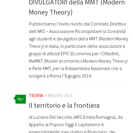
DIVULGATORI della MMT (Modern
Money Theory)
Pubblichiamo l’invito rivolto dal Comitato Direttivo
dell’ARS – Associazione Riconquistare la Sovranità
agli studenti e divulgatori della MMT (Modern Money
Theory) in Italia, in particolare delle associazioni e
gruppi di attivisti EPIC (Economia per i Cittadini),
MeMMT (Mosler ecomomics Modern Money Theory)
e Rete MMT, per la III Assemblea Nazionale che si
svolgerà a Roma l’8 giugno 2014.
TEORIA
6 MAGGIO 2014
0
Il territorio e la frontiera
di Luciano Del Vecchio (ARS Emilia Romagna), da
Appello al Popolo Oggi il capitalismo è
essenzialmente speculativo e finanziario, de-