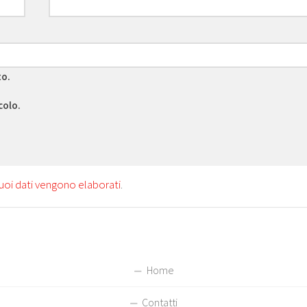
to.
colo.
uoi dati vengono elaborati
.
Home
Contatti