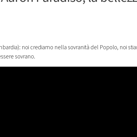
ardia): noi crediamo nella sovranità del Popolo, noi sti
 essere sovrano.