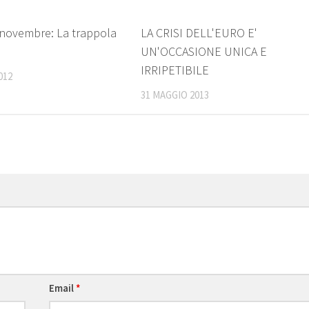
4
 novembre: La trappola
LA CRISI DELL'EURO E'
UN'OCCASIONE UNICA E
IRRIPETIBILE
012
31 MAGGIO 2013
Email
*