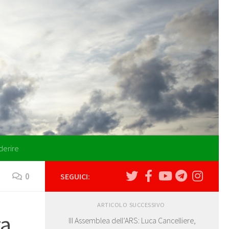
derire
0
SEGUICI:
ARTICOLO SUCCESSIVO
za
III Assemblea dell’ARS: Luca Cancelliere,