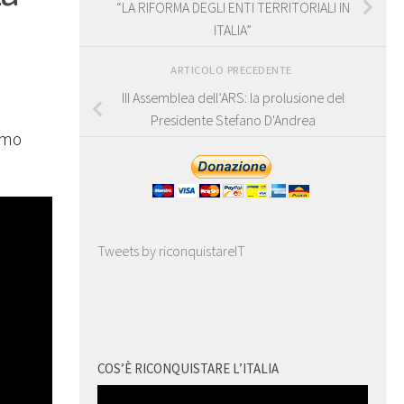
“LA RIFORMA DEGLI ENTI TERRITORIALI IN
ITALIA”
ARTICOLO PRECEDENTE
III Assemblea dell’ARS: la prolusione del
Presidente Stefano D'Andrea
amo
Tweets by riconquistareIT
COS’È RICONQUISTARE L’ITALIA
Video