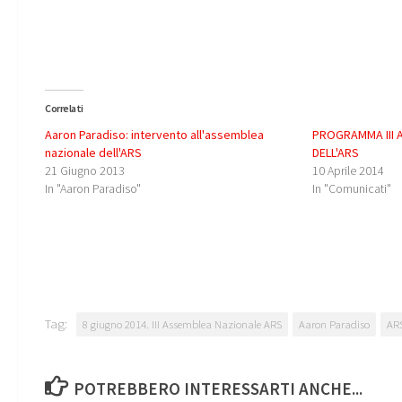
Correlati
Aaron Paradiso: intervento all'assemblea
PROGRAMMA III 
nazionale dell'ARS
DELL'ARS
21 Giugno 2013
10 Aprile 2014
In "Aaron Paradiso"
In "Comunicati"
Tag:
8 giugno 2014. III Assemblea Nazionale ARS
Aaron Paradiso
AR
POTREBBERO INTERESSARTI ANCHE...