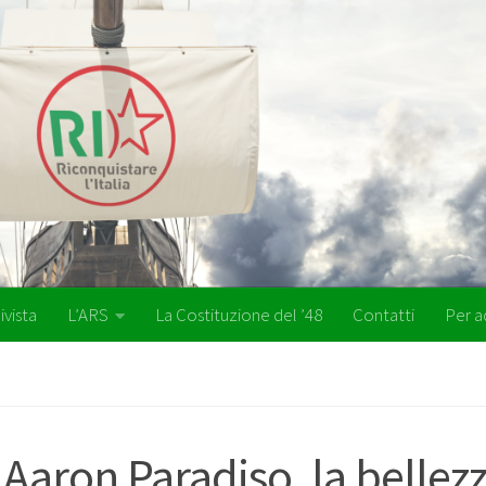
ivista
L’ARS
La Costituzione del ’48
Contatti
Per a
 Aaron Paradiso, la bellez