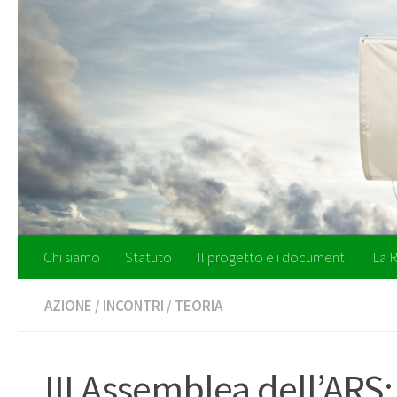
Salta al contenuto
Chi siamo
Statuto
Il progetto e i documenti
La R
AZIONE
/
INCONTRI
/
TEORIA
III Assemblea dell’ARS: