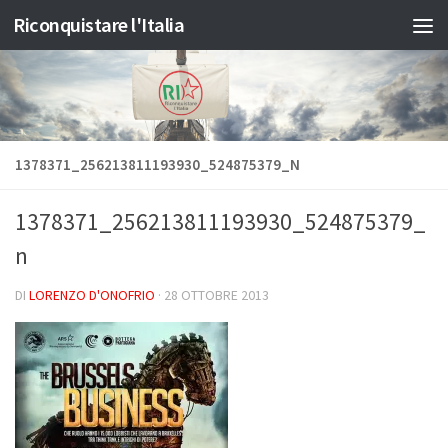
Riconquistare l'Italia
Salta al contenuto
1378371_256213811193930_524875379_N
1378371_256213811193930_524875379_
n
DI
LORENZO D'ONOFRIO
·
28 OTTOBRE 2013