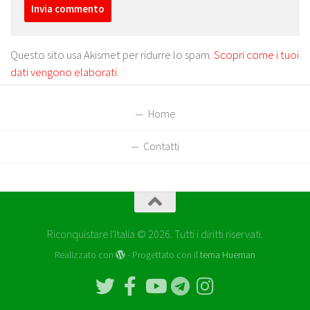
Questo sito usa Akismet per ridurre lo spam.
Scopri come i tuoi
dati vengono elaborati
.
Home
Contatti
Riconquistare l'Italia © 2026. Tutti i diritti riservati.
Realizzato con
- Progettato con il
tema Hueman