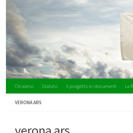
Salta al contenuto
Chi siamo
Statuto
Il progetto e i documenti
La R
VERONA ARS
verona ars