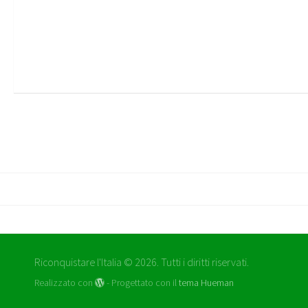
Riconquistare l'Italia © 2026. Tutti i diritti riservati.
Realizzato con
- Progettato con il
tema Hueman