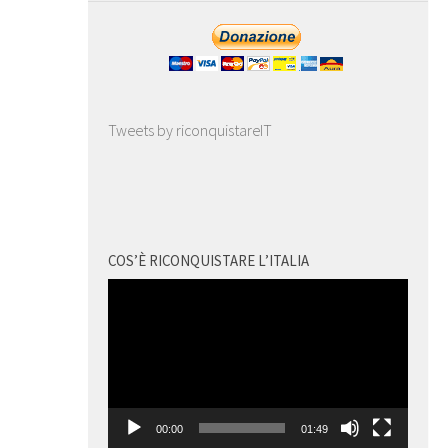
Tweets by riconquistareIT
COS’È RICONQUISTARE L’ITALIA
Video
Player
00:00
01:49