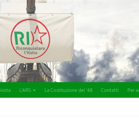
ivista
L’ARS
La Costituzione del ’48
Contatti
Per a