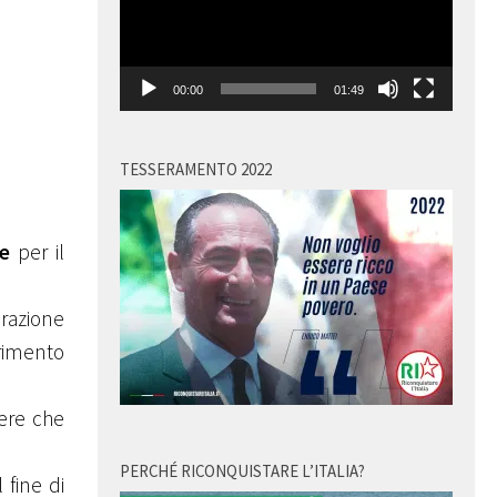
00:00
01:49
TESSERAMENTO 2022
e
per il
orazione
erimento
iere che
PERCHÉ RICONQUISTARE L’ITALIA?
 fine di