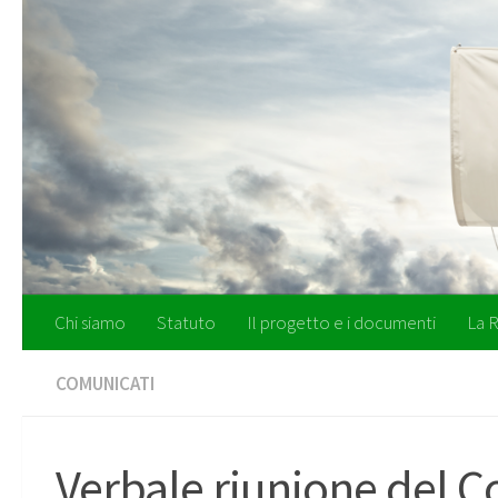
Salta al contenuto
Chi siamo
Statuto
Il progetto e i documenti
La R
COMUNICATI
Verbale riunione del Co