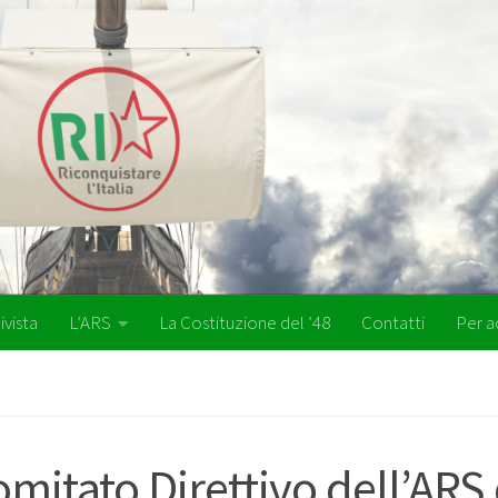
ivista
L’ARS
La Costituzione del ’48
Contatti
Per a
mitato Direttivo dell’ARS