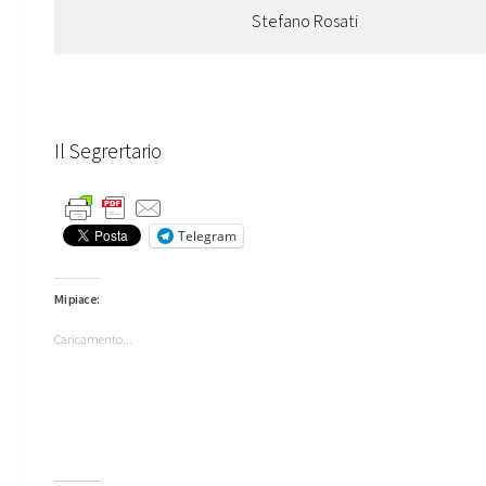
Stefano Rosati
Il Segrertario Il 
Telegram
Mi piace:
Caricamento...