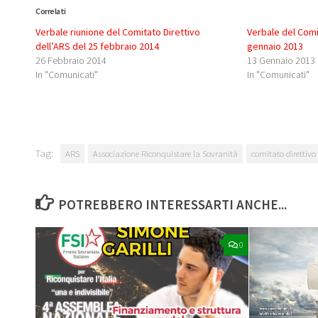
Correlati
Verbale riunione del Comitato Direttivo
Verbale del Comi
dell’ARS del 25 febbraio 2014
gennaio 2013
26 Febbraio 2014
13 Gennaio 2013
In "Comunicati"
In "Comunicati"
Tag:
ARS
Associazione Riconquistare la Sovranità
comitato direttivo
POTREBBERO INTERESSARTI ANCHE...
0