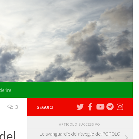
derire
3
SEGUICI:
ARTICOLO SUCCESSIVO
 del
Le avanguardie del risveglio del POPOLO