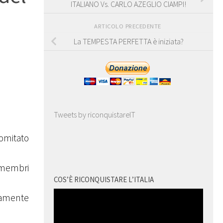
ITALIANO Vs. CARLO AZEGLIO CIAMPI!
ARTICOLO PRECEDENTE
La TEMPESTA PERFETTA è iniziata?
Tweets by riconquistareIT
Comitato
1 membri
COS’È RICONQUISTARE L’ITALIA
Video
idamente
Player