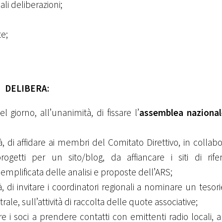
li deliberazioni;
te;
DELIBERA:
 giorno, all’unanimità, di fissare l’
assemblea nazional
à, di affidare ai membri del Comitato Direttivo, in collab
progetti per un sito/blog, da affiancare i siti di rif
mplificata delle analisi e proposte dell’ARS;
, di invitare i coordinatori regionali a nominare un tesor
ale, sull’attività di raccolta delle quote associative;
re i soci a prendere contatti con emittenti radio locali, al