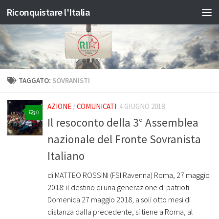
Riconquistare l'Italia
Salta al contenuto
TAGGATO:
SOVRANISTI
AZIONE
/
COMUNICATI
4 GIUGNO 2018
0
Il resoconto della 3° Assemblea
nazionale del Fronte Sovranista
Italiano
di MATTEO ROSSINI (FSI Ravenna) Roma, 27 maggio
2018: il destino di una generazione di patrioti
Domenica 27 maggio 2018, a soli otto mesi di
distanza dalla precedente, si tiene a Roma, al