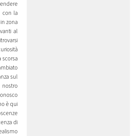
rendere
I con la
 in zona
vanti al
trovarsi
uriosità
a scorsa
ambiato
anza sul
n nostro
iconosco
no è qui
noscenze
cenza di
realismo