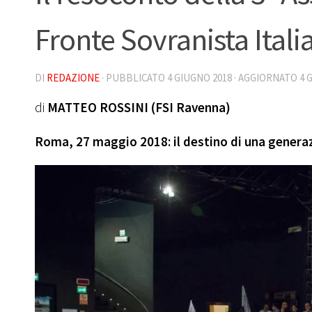
Fronte Sovranista Itali
DI
REDAZIONE
· PUBBLICATO
4 GIUGNO 2018
· AGGIORNATO
4 
di
MATTEO ROSSINI (FSI Ravenna)
Roma, 27 maggio 2018: il destino di una generaz