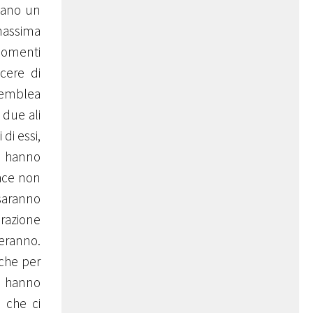
idano un
 massima
 momenti
cere di
ssemblea
 due ali
di essi,
on hanno
iace non
 saranno
erazione
heranno.
nche per
n hanno
, che ci