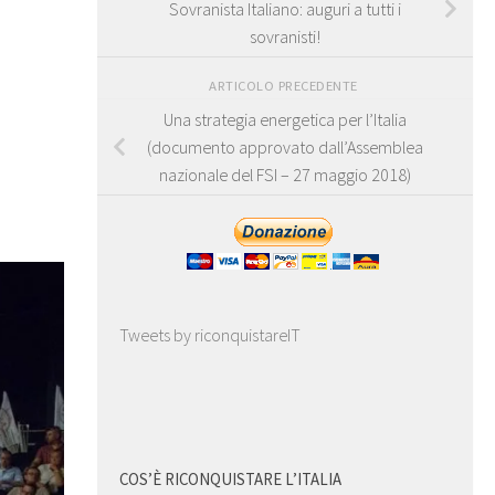
Sovranista Italiano: auguri a tutti i
sovranisti!
ARTICOLO PRECEDENTE
Una strategia energetica per l’Italia
(documento approvato dall’Assemblea
nazionale del FSI – 27 maggio 2018)
Tweets by riconquistareIT
COS’È RICONQUISTARE L’ITALIA