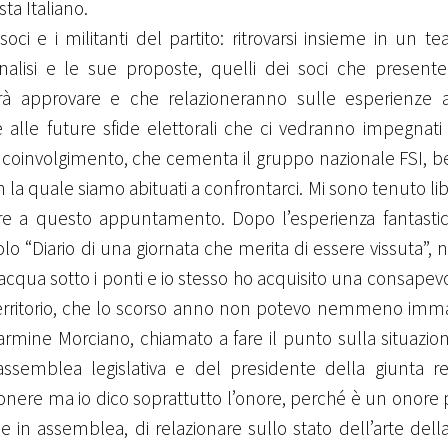
ta Italiano.
 e i militanti del partito: ritrovarsi insieme in un te
analisi e le sue proposte, quelli dei soci che present
 approvare e che relazioneranno sulle esperienze a 
e alle future sfide elettorali che ci vedranno impegnati 
 coinvolgimento, che cementa il gruppo nazionale FSI, b
la quale siamo abituati a confrontarci. Mi sono tenuto li
e a questo appuntamento. Dopo l’esperienza fantastic
tolo “Diario di una giornata che merita di essere vissuta”,
acqua sotto i ponti e io stesso ho acquisito una consapev
ul territorio, che lo scorso anno non potevo nemmeno imm
armine Morciano, chiamato a fare il punto sulla situazio
’assemblea legislativa e del presidente della giunta r
’onere ma io dico soprattutto l’onore, perché è un onore
 in assemblea, di relazionare sullo stato dell’arte dell