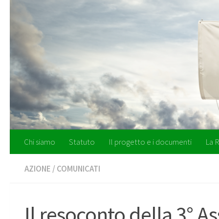
Salta al contenuto
Chi siamo
Statuto
Il progetto e i documenti
La R
AZIONE
/
COMUNICATI
Il resoconto della 3° 