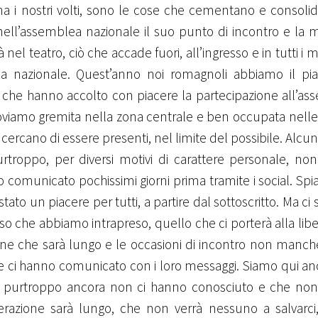
mina i nostri volti, sono le cose che cementano e consol
a nell’assemblea nazionale il suo punto di incontro e la
à nel teatro, ciò che accade fuori, all’ingresso e in tutti i
blea nazionale. Quest’anno noi romagnoli abbiamo il pia
nti che hanno accolto con piacere la partecipazione all’a
troviamo gremita nella zona centrale e ben occupata nelle
ercano di essere presenti, nel limite del possibile. Alcuni 
purtroppo, per diversi motivi di carattere personale, n
 comunicato pochissimi giorni prima tramite i social. Sp
tato un piacere per tutti, a partire dal sottoscritto. Ma ci
orso che abbiamo intrapreso, quello che ci porterà alla lib
bene che sarà lungo e le occasioni di incontro non manc
he ci hanno comunicato con i loro messaggi. Siamo qui a
 che purtroppo ancora non ci hanno conosciuto e che no
berazione sarà lungo, che non verrà nessuno a salvarci