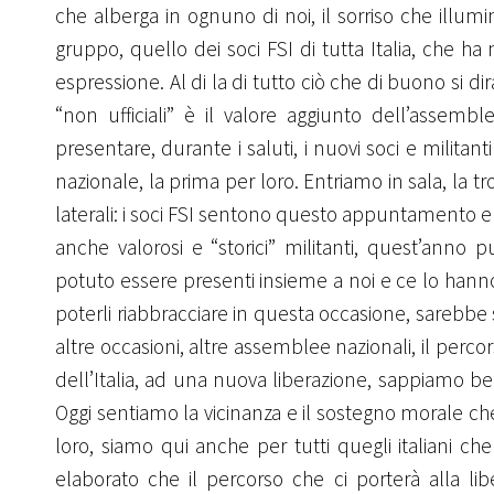
che alberga in ognuno di noi, il sorriso che illu
gruppo, quello dei soci FSI di tutta Italia, che h
espressione. Al di la di tutto ciò che di buono si dir
“non ufficiali” è il valore aggiunto dell’assem
presentare, durante i saluti, i nuovi soci e milita
nazionale, la prima per loro. Entriamo in sala, la 
laterali: i soci FSI sentono questo appuntamento e c
anche valorosi e “storici” militanti, quest’anno 
potuto essere presenti insieme a noi e ce lo hanno
poterli riabbracciare in questa occasione, sarebbe s
altre occasioni, altre assemblee nazionali, il perc
dell’Italia, ad una nuova liberazione, sappiamo 
Oggi sentiamo la vicinanza e il sostegno morale c
loro, siamo qui anche per tutti quegli italiani
elaborato che il percorso che ci porterà alla li