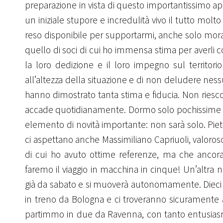
preparazione in vista di questo importantissimo a
un iniziale stupore e incredulità vivo il tutto mo
reso disponibile per supportarmi, anche solo mor
quello di soci di cui ho immensa stima per averli c
la loro dedizione e il loro impegno sul territori
all’altezza della situazione e di non deludere nes
hanno dimostrato tanta stima e fiducia. Non rie
accade quotidianamente. Dormo solo pochissime or
elemento di novità importante: non sarà solo. Pie
ci aspettano anche Massimiliano Capriuoli, valoroso m
di cui ho avuto ottime referenze, ma che ancor
faremo il viaggio in macchina in cinque! Un’altra
già da sabato e si muoverà autonomamente. Dieci soc
in treno da Bologna e ci troveranno sicuramente 
partimmo in due da Ravenna, con tanto entusiasmo