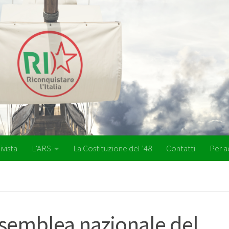
ivista
L’ARS
La Costituzione del ’48
Contatti
Per a
Assemblea nazionale del