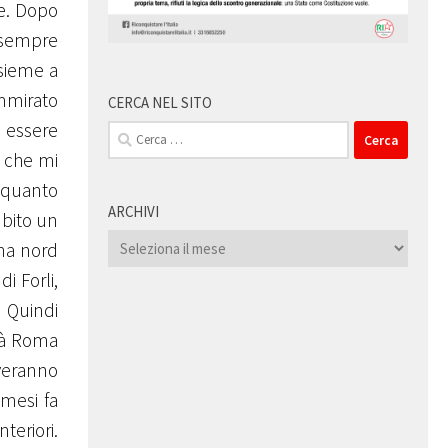
re. Dopo
è sempre
nsieme a
ammirato
CERCA NEL SITO
i essere
Ricerca
per:
o che mi
 quanto
ARCHIVI
ubito un
Archivi
ena nord
i Forli,
 Quindi
erà Roma
overanno
 mesi fa
teriori.