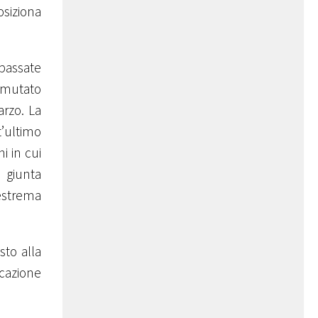
siziona
 passate
 mutato
arzo. La
t’ultimo
i in cui
e giunta
 estrema
sto alla
icazione