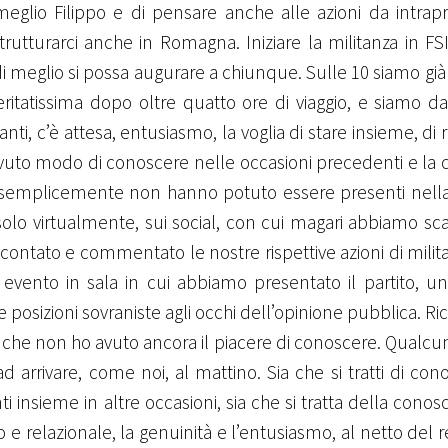
glio Filippo e di pensare anche alle azioni da intrap
rutturarci anche in Romagna. Iniziare la militanza in FS
 meglio si possa augurare a chiunque. Sulle 10 siamo già
ritatissima dopo oltre quatto ore di viaggio, e siamo da
ti, c’è attesa, entusiasmo, la voglia di stare insieme, di ri
avuto modo di conoscere nelle occasioni precedenti e la c
he semplicemente non hanno potuto essere presenti nell
lo virtualmente, sui social, con cui magari abbiamo sc
ccontato e commentato le nostre rispettive azioni di milit
n evento in sala in cui abbiamo presentato il partito, u
 posizioni sovraniste agli occhi dell’opinione pubblica. R
o che non ho avuto ancora il piacere di conoscere. Qualcu
ad arrivare, come noi, al mattino. Sia che si tratti di co
insieme in altre occasioni, sia che si tratta della conos
 e relazionale, la genuinità e l’entusiasmo, al netto del 