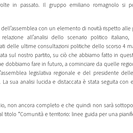
olte in passato. Il gruppo emiliano romagnolo si po
ri dell’assemblea con un elemento di novità rispetto alle
lazione all’analisi dello scenario politico italiano,
ati delle ultime consultazioni politiche dello scorso 4 m
ta sul nostro partito, su ciò che abbiamo fatto in ques
he dobbiamo fare in futuro, a cominciare da quelle region
l’assemblea legislativa regionale e del presidente dell
. La sua analisi lucida e distaccata è stata seguita con
tudio, non ancora completo e che quindi non sarà sottopo
l titolo “Comunit
à
e territorio: linee guida per una pianif