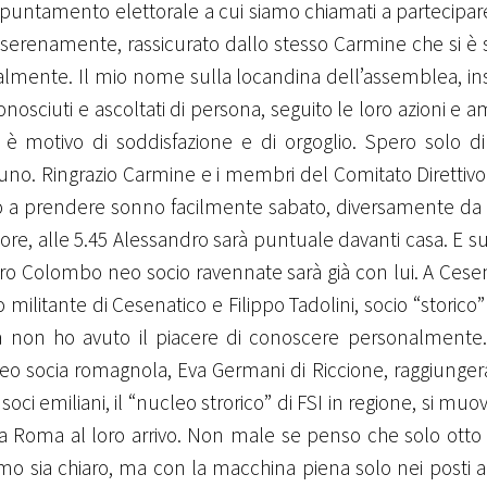
ppuntamento elettorale a cui siamo chiamati a partecipa
lto serenamente, rassicurato dallo stesso Carmine che si 
almente. Il mio nome sulla locandina dell’assemblea, i
onosciuti e ascoltati di persona, seguito le loro azioni e 
o è motivo di soddisfazione e di orgoglio. Spero solo d
suno. Ringrazio Carmine e i membri del Comitato Direttiv
sco a prendere sonno facilmente sabato, diversamente da
e, alle 5.45 Alessandro sarà puntuale davanti casa. E s
tro Colombo neo socio ravennate sarà già con lui. A Ces
ilitante di Cesenatico e Filippo Tadolini, socio “storico” d
a non ho avuto il piacere di conoscere personalmente.
 neo socia romagnola, Eva Germani di Riccione, raggiung
i emiliani, il “nucleo strorico” di FSI in regione, si mu
a Roma al loro arrivo. Non male se penso che solo otto
 sia chiaro, ma con la macchina piena solo nei posti an