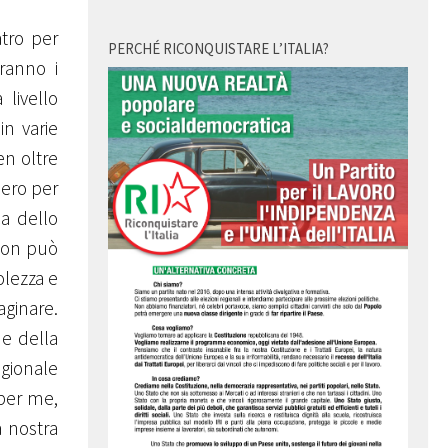
atro per
PERCHÉ RICONQUISTARE L’ITALIA?
eranno i
livello
in varie
en oltre
bero per
a dello
 non può
olezza e
aginare.
ne della
egionale
 per me,
a nostra