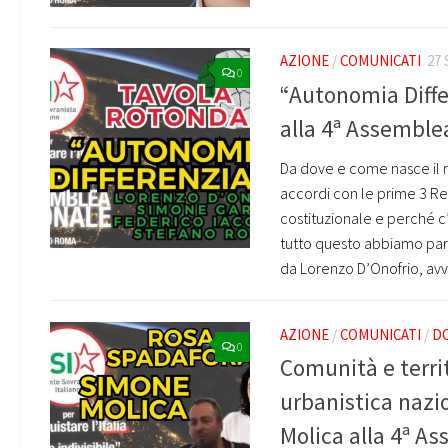
AZIONE
/
COMUNICATI
27
0
“Autonomia Diffe
alla 4ª Assemble
Da dove e come nasce il 
accordi con le prime 3 Reg
costituzionale e perché c’è
tutto questo abbiamo parl
da Lorenzo D’Onofrio, avv
AZIONE
/
COMUNICATI
/
DO
0
Comunità e terri
urbanistica nazi
Molica alla 4ª A