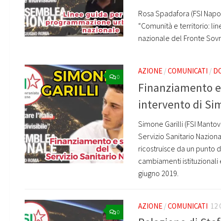
Rosa Spadafora (FSI Napol
“Comunità e territorio: l
nazionale del Fronte Sovr
AZIONE
/
COMUNICATI
/
DO
0
Finanziamento e 
intervento di Sim
Simone Garilli (FSI Manto
Servizio Sanitario Nazion
ricostruisce da un punto di
cambiamenti istituzionali
giugno 2019.
AZIONE
/
COMUNICATI
12
0