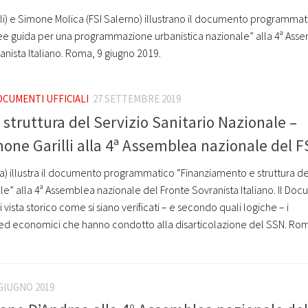
i) e Simone Molica (FSI Salerno) illustrano il documento programmat
inee guida per una programmazione urbanistica nazionale” alla 4ª Ass
anista Italiano. Roma, 9 giugno 2019.
CUMENTI UFFICIALI
27 SETTEMBRE 2019
struttura del Servizio Sanitario Nazionale –
one Garilli alla 4ª Assemblea nazionale del F
va) illustra il documento programmatico “Finanziamento e struttura de
ale” alla 4ª Assemblea nazionale del Fronte Sovranista Italiano. Il Do
 vista storico come si siano verificati – e secondo quali logiche – i
 ed economici che hanno condotto alla disarticolazione del SSN. Rom
 GIUGNO 2019