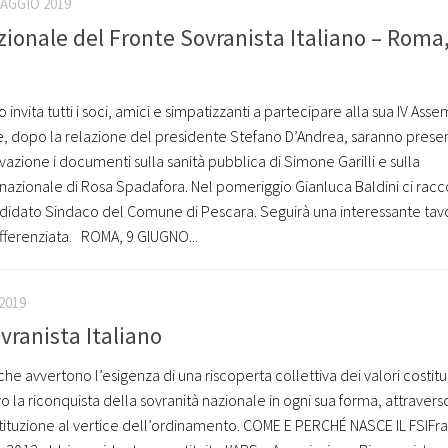
MAGGIO 2019
ionale del Fronte Sovranista Italiano – Roma,
no invita tutti i soci, amici e simpatizzanti a partecipare alla sua IV Ass
e, dopo la relazione del presidente Stefano D’Andrea, saranno presen
azione i documenti sulla sanità pubblica di Simone Garilli e sulla
 nazionale di Rosa Spadafora. Nel pomeriggio Gianluca Baldini ci racc
idato Sindaco del Comune di Pescara. Seguirà una interessante tav
fferenziata. ROMA, 9 GIUGNO...
2019
ovranista Italiano
he avvertono l’esigenza di una riscoperta collettiva dei valori costituz
la riconquista della sovranità nazionale in ogni sua forma, attraverso
ituzione al vertice dell’ordinamento. COME E PERCHÉ NASCE IL FSIFra 