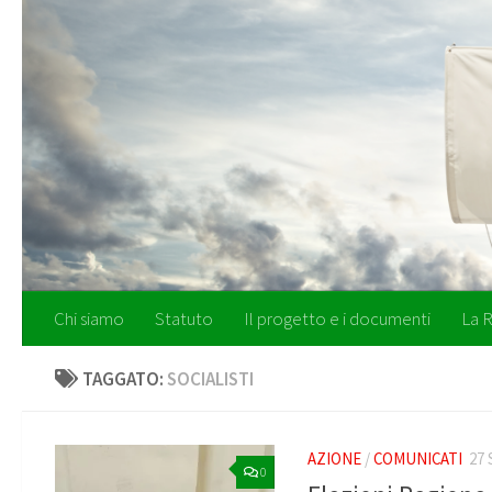
Salta al contenuto
Chi siamo
Statuto
Il progetto e i documenti
La R
TAGGATO:
SOCIALISTI
AZIONE
/
COMUNICATI
27
0