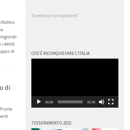
Tweets by riconquistareIT
i Matteo
na
 regionali
i debiti
ruppo di
COS’È RICONQUISTARE L’ITALIA
Video
Player
o di
00:00
01:49
 Fronte
menti
TESSERAMENTO 2022