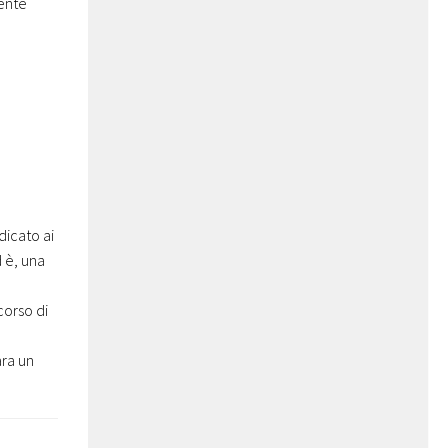
mente
icato ai
d è, una
 di
ara un