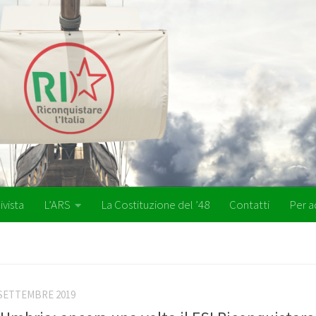
ivista
L’ARS
La Costituzione del ’48
Contatti
Per a
 SETTEMBRE 2019