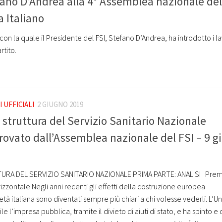
fano D’Andrea alla 4° Assemblea nazionale del
a Italiano
on la quale il Presidente del FSI, Stefano D’Andrea, ha introdotto i la
rtito.
 UFFICIALI
2 GIUGNO 2019
struttura del Servizio Sanitario Nazionale
vato dall’Assemblea nazionale del FSI – 9 g
RA DEL SERVIZIO SANITARIO NAZIONALE PRIMA PARTE: ANALISI Preme
rizzontale Negli anni recenti gli effetti della costruzione europea
età italiana sono diventati sempre più chiari a chi volesse vederli. L’U
 l’impresa pubblica, tramite il divieto di aiuti di stato, e ha spinto e d