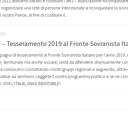
2012 abbiamo ideato e costituito l’ARS – Associazione Riconquistare
 organizzare una rete di persone intenzionate a riconquistare la sovr
ostro Paese, al fine di costituire il...
019
e – Tesseramento 2019 al Fronte Sovranista It
mpagna di tesseramento al Fronte Sovranista Italiano per l’anno 2019, 
e, territoriale ma anche sociale, unità da difendere strenuamente con
te a conoscerci contattando i nostri gruppi regionali e seguendo, attrav
 iniziative sul territorio. Leggete il nostro programma politico e se ne co
 VIVA L’ITALIA, UNA E INDIVISIBILE!