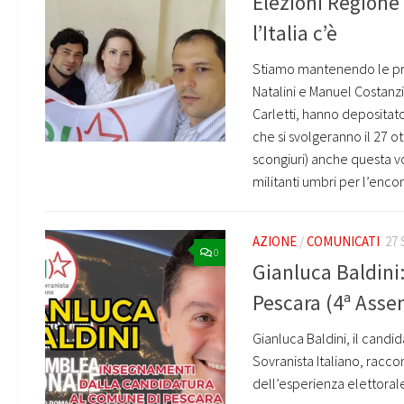
Elezioni Regione
l’Italia c’è
Stiamo mantenendo le prom
Natalini e Manuel Costanz
Carletti, hanno depositato 
che si svolgeranno il 27 o
scongiuri) anche questa 
militanti umbri per l’encomi
AZIONE
/
COMUNICATI
27
0
Gianluca Baldini
Pescara (4ª Asse
Gianluca Baldini, il candi
Sovranista Italiano, racco
dell’esperienza elettora