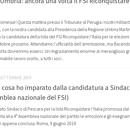
 Umbria: ancora una volta il FSI Riconquistare
esse! Questa mattina presso il Tribunale di Perugia i nostri militant
i, con la nostra candidata alla Presidenza della Regione Umbria Marti
la candidatura della lista del FSI Riconquistare l’Italia per le elezioni
ttobre prossimo. Attendiamo l’ufficialità dell’ammissione, ma (facendo 
volta dovremmo esserci. Un ringraziamento enorme al meraviglioso g
abile lavoro svolto, a tutti i soci...
 SETTEMBRE 2019
: cosa ho imparato dalla candidatura a Sindac
mblea nazionale del FSI)
dato Sindaco di Pescara per la lista Riconquistare l’Italia promossa dal
nta alla 4ª Assemblea nazionale del partito le emozioni e gli insegna
le appena conclusa. Roma, 9 giugno 2019.