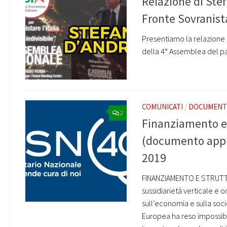
Relazione di Ste
Fronte Sovranist
Presentiamo la relazione c
della 4° Assemblea del pa
COMUNICATI
/
DOCUMENTI
2
Finanziamento e 
(documento appro
2019
FINANZIAMENTO E STRUTTU
sussidiarietà verticale e o
sull’economia e sulla soci
Europea ha reso impossibile