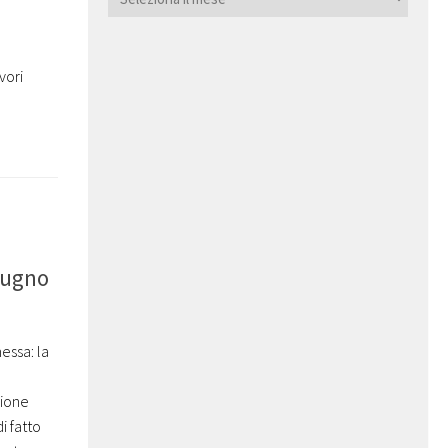
vori
iugno
ssa: la
nione
i fatto