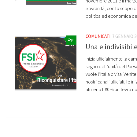
novembre 2011 e il marzo 
Sovranità, con lo scopo di
politica ed economica del n
COMUNICATI
7 GENNAIO 2
0
Una e indivisibil
Inizia ufficialmente la ca
segno dell’unità del Paes
vuole l’Italia divisa. Veni
nostri canali ufficiali, le
almeno l’80% unitevi a noi.