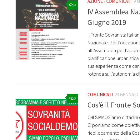
AZIONE
/
COMUNICATI
9 
0
IV Assemblea Naz
Giugno 2019
Il Fronte Sovranista Italia
Nazionale. Per l’occasion
all’Assemblea per l’approv
pianificazione urbanistica
sua esperienza come cand
rotonda sull’autonomia di
COMUNICATI
23 GENNAIO 
0
Cos’è il Fronte S
CHI SIAMOSiamo cittadini c
Ci poniamo come obiettivo 
ricollocamento della Cost