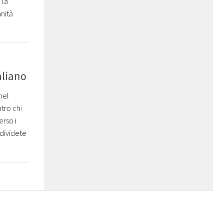
 la
anità
aliano
nel
tro chi
erso i
ndividete