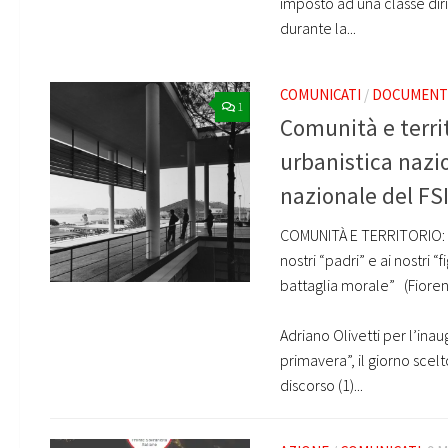
imposto ad una classe diri
durante la...
COMUNICATI
/
DOCUMENTI
1
Comunità e terri
urbanistica naz
nazionale del FSI
COMUNITÀ E TERRITORIO:
nostri “padri” e ai nostri “
battaglia morale” (Fioren
INTRODU
Adriano Olivetti per l’inau
primavera”, il giorno scelt
discorso (1)...