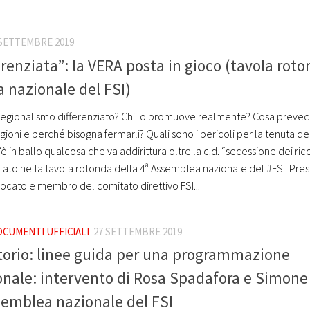
 SETTEMBRE 2019
renziata”: la VERA posta in gioco (tavola rot
a nazionale del FSI)
regionalismo differenziato? Chi lo promuove realmente? Cosa preved
ioni e perché bisogna fermarli? Quali sono i pericoli per la tenuta de
 in ballo qualcosa che va addirittura oltre la c.d. “secessione dei ricc
ato nella tavola rotonda della 4ª Assemblea nazionale del #FSI. Pre
ocato e membro del comitato direttivo FSI...
CUMENTI UFFICIALI
27 SETTEMBRE 2019
torio: linee guida per una programmazione
onale: intervento di Rosa Spadafora e Simone
ssemblea nazionale del FSI