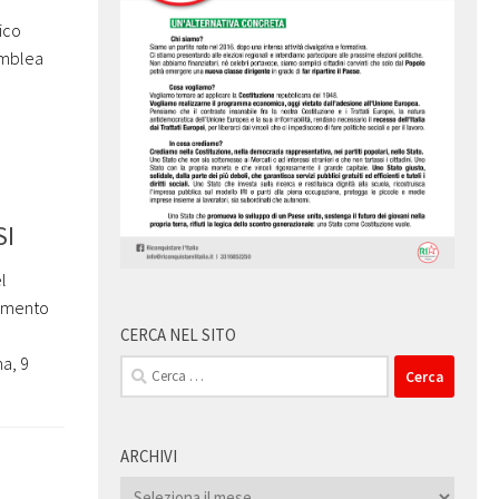
ico
emblea
SI
l
cumento
CERCA NEL SITO
a, 9
Ricerca
per:
ARCHIVI
Archivi