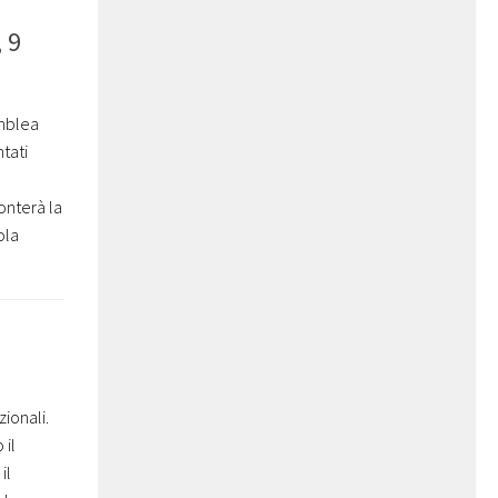
 9
emblea
tati
onterà la
ola
ionali.
 il
il