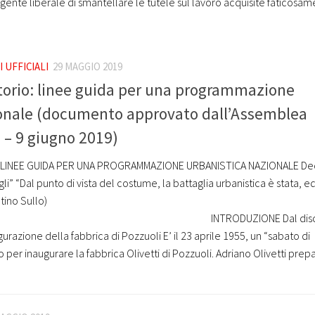
gente liberale di smantellare le tutele sul lavoro acquisite faticosa
 UFFICIALI
29 MAGGIO 2019
torio: linee guida per una programmazione
ionale (documento approvato dall’Assemblea
 – 9 giugno 2019)
 LINEE GUIDA PER UNA PROGRAMMAZIONE URBANISTICA NAZIONALE Ded
figli” “Dal punto di vista del costume, la battaglia urbanistica è stata, e
tino Sullo)
ZIONE Dal discorso
gurazione della fabbrica di Pozzuoli E’ il 23 aprile 1955, un “sabato di
o per inaugurare la fabbrica Olivetti di Pozzuoli. Adriano Olivetti prep