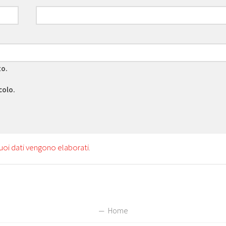
to.
colo.
uoi dati vengono elaborati
.
Home