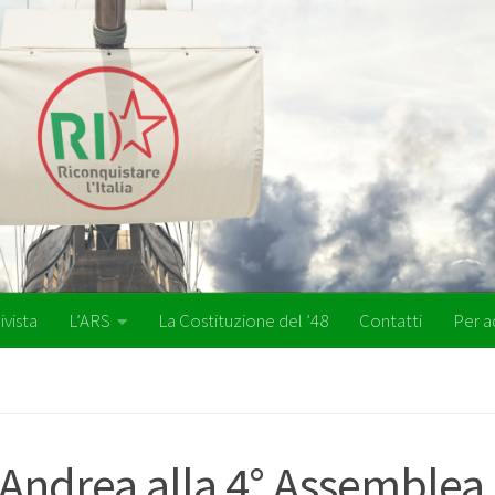
ivista
L’ARS
La Costituzione del ’48
Contatti
Per a
’Andrea alla 4° Assemblea