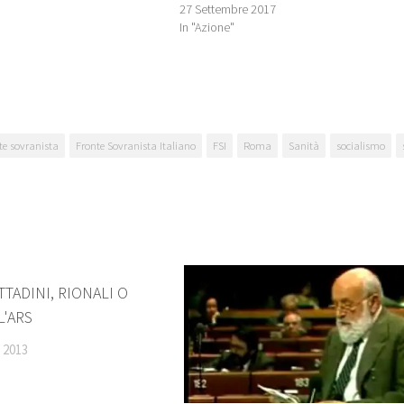
I
27 Settembre 2017
In "Azione"
te sovranista
Fronte Sovranista Italiano
FSI
Roma
Sanità
socialismo
1
TTADINI, RIONALI O
L'ARS
 2013