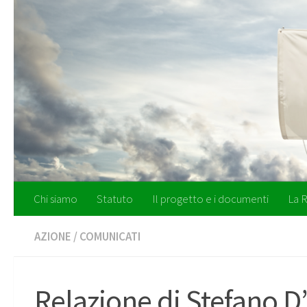
Salta al contenuto
Chi siamo
Statuto
Il progetto e i documenti
La R
AZIONE
/
COMUNICATI
Relazione di Stefano D