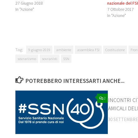
27 Giugno 2018
nazionale del FS
In "Azione"
7 Ottobre 2017
In "Azione"
Tag:
9 giugno 2019
ambiente
assemblea FSI
Costituzione
Fron
sovranismo
sovranisti
SSN
POTREBBERO INTERESSARTI ANCHE...
2
INCONTRI CI
AMICALI DEL
30 SETTEMBRE