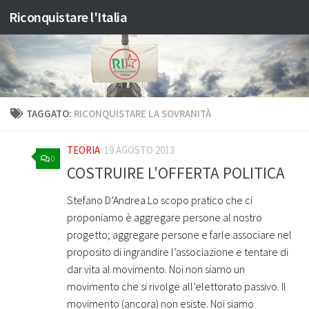
Riconquistare l'Italia
Salta al contenuto
TAGGATO:
RICONQUISTARE LA SOVRANITÀ
TEORIA
19 AGOSTO 2013
0
COSTRUIRE L'OFFERTA POLITICA
Stefano D’Andrea Lo scopo pratico che ci
proponiamo è aggregare persone al nostro
progetto; aggregare persone e farle associare nel
proposito di ingrandire l’associazione e tentare di
dar vita al movimento. Noi non siamo un
movimento che si rivolge all’elettorato passivo. Il
movimento (ancora) non esiste. Noi siamo