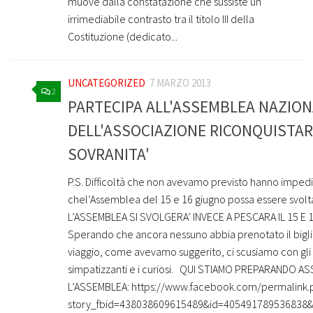
muove dalla constatazione che sussiste un
irrimediabile contrasto tra il titolo III della
Costituzione (dedicato...
UNCATEGORIZED
7 MARZO 2013
2
PARTECIPA ALL'ASSEMBLEA NAZION
DELL'ASSOCIAZIONE RICONQUISTAR
SOVRANITA'
P.S. Difficoltà che non avevamo previsto hanno imped
chel’Assemblea del 15 e 16 giugno possa essere svol
L’ASSEMBLEA SI SVOLGERA’ INVECE A PESCARA IL 15 E
Sperando che ancora nessuno abbia prenotato il bigli
viaggio, come avevamo suggerito, ci scusiamo con gli isc
simpatizzanti e i curiosi. QUI STIAMO PREPARANDO AS
L’ASSEMBLEA: https://www.facebook.com/permalink.
story_fbid=438038609615489&id=405491789536838&n