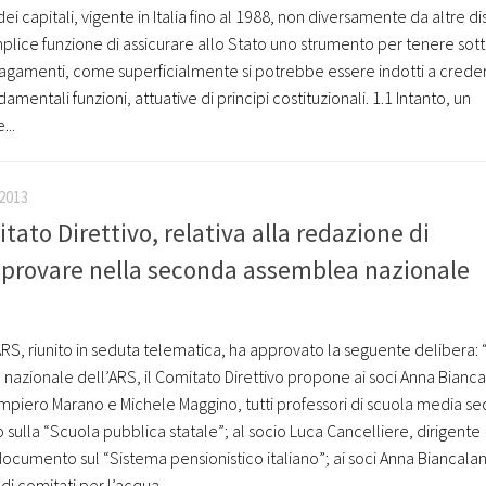
ei capitali, vigente in Italia fino al 1988, non diversamente da altre di
mplice funzione di assicurare allo Stato uno strumento per tenere sot
 pagamenti, come superficialmente si potrebbe essere indotti a crede
amentali funzioni, attuative di principi costituzionali. 1.1 Intanto, un
...
2013
tato Direttivo, relativa alla redazione di
provare nella seconda assemblea nazionale
’ARS, riunito in seduta telematica, ha approvato la seguente delibera: “
azionale dell’ARS, il Comitato Direttivo propone ai soci Anna Bianca
mpiero Marano e Michele Maggino, tutti professori di scuola media se
sulla “Scuola pubblica statale”; al socio Luca Cancelliere, dirigente
documento sul “Sistema pensionistico italiano”; ai soci Anna Biancalan
di comitati per l’acqua...