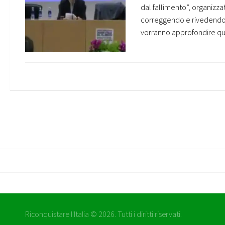
dal fallimento”, organizz
correggendo e rivedendo il
vorranno approfondire que
Riconquistare l'Italia © 2026. Tutti i diritti riservati.