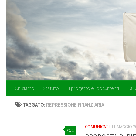
Salta al contenuto
Chi siamo
Statuto
Il progetto e i documenti
La R
TAGGATO:
REPRESSIONE FINANZIARIA
COMUNICATI
11 MAGGIO 2
1