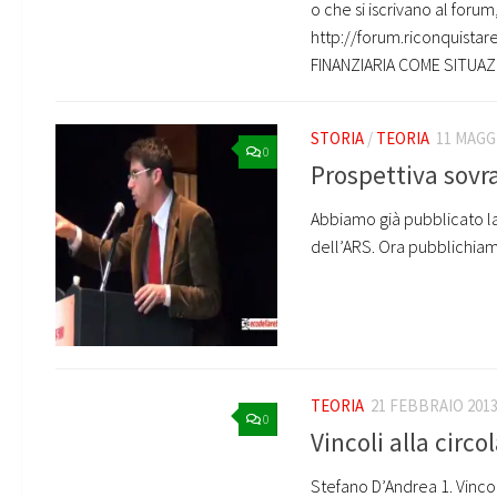
o che si iscrivano al for
http://forum.riconquista
FINANZIARIA COME SITUAZI
STORIA
/
TEORIA
11 MAGG
0
Prospettiva sovr
Abbiamo già pubblicato la
dell’ARS. Ora pubblichiamo
TEORIA
21 FEBBRAIO 201
0
Vincoli alla circo
Stefano D’Andrea 1. Vincoli