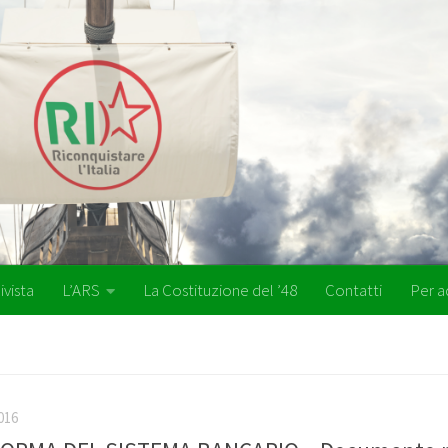
ivista
L’ARS
La Costituzione del ’48
Contatti
Per a
016