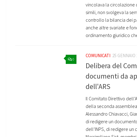
vincolava la circolazione d
simili, non svolgeva la se
controllo la bilancia dei
anche altre svariate e fond
ordinamento giuridico che
COMUNICATI
25 GENNAIO 
0
Delibera del Comi
documenti da ap
dell'ARS
Il Comitato Direttivo dell
della seconda assemblea n
Alessandro Chiavacci, Gia
di redigere un documento 
dell’INPS, di redigere un 
Massimiliano Sist, membri 