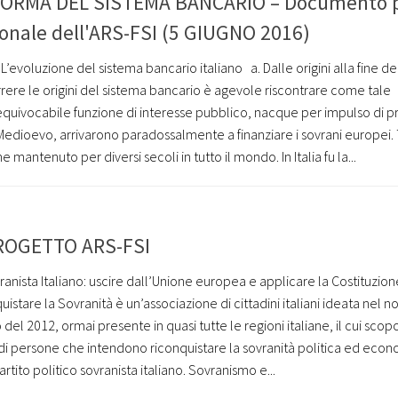
FORMA DEL SISTEMA BANCARIO – Documento 
onale dell'ARS-FSI (5 GIUGNO 2016)
. L’evoluzione del sistema bancario italiano ­ ­ a. Dalle origini alla fine d
rrere le origini del sistema bancario è agevole riscontrare come tale
equivocabile funzione di interesse pubblico, nacque per impulso di pr
do Medioevo, arrivarono paradossalmente a finanziare i sovrani europei.
 mantenuto per diversi secoli in tutto il mondo. In Italia fu la...
ROGETTO ARS-FSI
ranista Italiano: uscire dall’Unione europea e applicare la Costituzion
istare la Sovranità è un’associazione di cittadini italiani ideata nel
del 2012, ormai presente in quasi tutte le regioni italiane, il cui scop
 di persone che intendono riconquistare la sovranità politica ed econ
partito politico sovranista italiano. Sovranismo e...