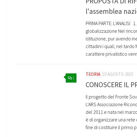
PROPOSTA DI RI
l'assemblea nazi
PRIMA PARTE: L’ANALISI ­ ­ 1
globalizzazione Nel rinco
istituzione, pur avendo in
cittadini i quali, nel tar
carattere privatistico venne
TEORIA
10 AGOSTO 2015
1
CONOSCERE IL P
Il progetto del Fronte Sov
L’ARS Associazione Riconqu
del 2011 e nata nel marzo 
è di organizzare una rete
fine di costituire il primo 