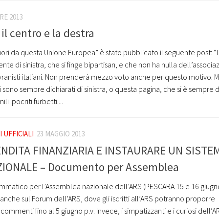
RE 2013
 il centro e la destra
ori da questa Unione Europea” è stato pubblicato il seguente post: “
 di sinistra, che si finge bipartisan, e che non ha nulla dell’associ
 sovranisti italiani. Non prenderà mezzo voto anche per questo motivo. M
i sono sempre dichiarati di sinistra, o questa pagina, che si è sempre 
li ipocriti furbetti....
 UFFICIALI
23 MAGGIO 2013
ENDITA FINANZIARIA E INSTAURARE UN SISTE
ZIONALE – Documento per Assemblea
atico per l’Assemblea nazionale dell’ARS (PESCARA 15 e 16 giugno)
che sul Forum dell’ARS, dove gli iscritti all’ARS potranno proporre
menti fino al 5 giugno p.v. Invece, i simpatizzanti e i curiosi dell’ARS