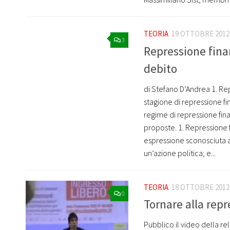
TEORIA
19 OTTOBRE 2012
3
Repressione fina
debito
di Stefano D’Andrea 1. Re
stagione di repressione fin
regime di repressione finan
proposte. 1. Repressione 
espressione sconosciuta ai
un’azione politica; e...
TEORIA
18 OTTOBRE 2012
0
Tornare alla repr
Pubblico il video della r