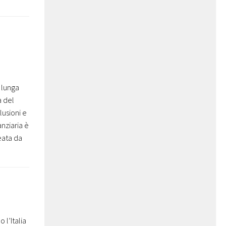
 lunga
a del
lusioni e
nziaria è
eata da
l’Italia