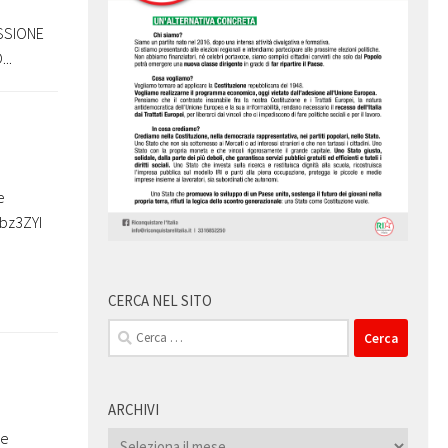
ESSIONE
..
e
8bz3ZYI
CERCA NEL SITO
Ricerca
per:
ARCHIVI
he
Archivi