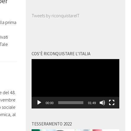
per
Tweets by riconquistareIT
ella prima
ivati
 Tale
COS’È RICONQUISTARE L’ITALIA
Video
Player
e del 48.
 novembre
00:00
01:49
o sociale
omica, al
TESSERAMENTO 2022