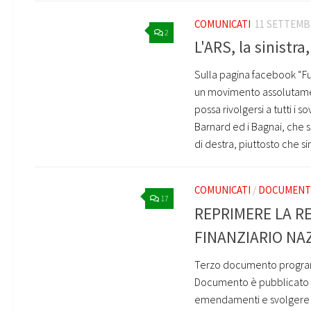
COMUNICATI
11 SETTEMB
2
L'ARS, la sinistra,
Sulla pagina facebook “Fu
un movimento assolutamente
possa rivolgersi a tutti i
Barnard ed i Bagnai, che s
di destra, piuttosto che simi
COMUNICATI
/
DOCUMENTI
17
REPRIMERE LA R
FINANZIARIO NA
Terzo documento programm
Documento è pubblicato an
emendamenti e svolgere com