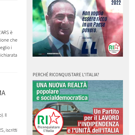
L’ARS è
azione che
eglio i
dichiarata
PERCHÉ RICONQUISTARE L’ITALIA?
MA
. Il
, iscritti