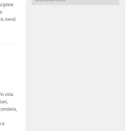
scipline
to
re, bensì
In vista
lani,
condaria,
i e