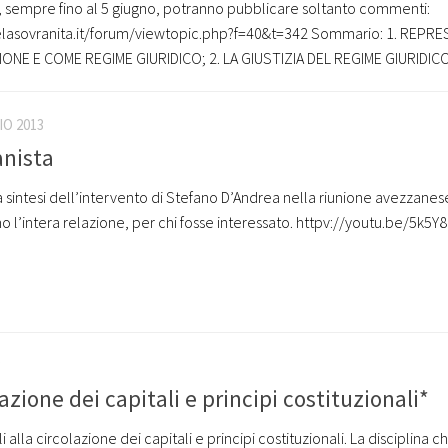
um, sempre fino al 5 giugno, potranno pubblicare soltanto commenti:
relasovranita.it/forum/viewtopic.php?f=40&t=342 Sommario: 1. REPR
ONE E COME REGIME GIURIDICO; 2. LA GIUSTIZIA DEL REGIME GIURIDICO.
IO 2013
anista
 sintesi dell’intervento di Stefano D’Andrea nella riunione avezzanes
 l’intera relazione, per chi fosse interessato. httpv://youtu.be/5k5Y
3
lazione dei capitali e principi costituzionali*
 alla circolazione dei capitali e principi costituzionali. La disciplina c