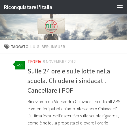
Riconquistare l'Italia
Salta al contenuto
TAGGATO:
LUIGI BERLINGUER
TEORIA
8 NOVEMBRE 2012
0
Sulle 24 ore e sulle lotte nella
scuola. Chiudere i sindacati.
Cancellare i POF
Riceviamo da Alessandro Chiavacci, iscritto all’ARS,
e volentieri pubblichiamo. Alessandro Chiavacci*
L’ultima idea dell’esecutivo sulla scuola riguarda,
come è noto, la proposta di elevare l’orario