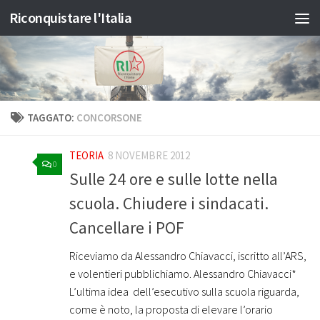
Riconquistare l'Italia
Salta al contenuto
TAGGATO:
CONCORSONE
TEORIA
8 NOVEMBRE 2012
0
Sulle 24 ore e sulle lotte nella
scuola. Chiudere i sindacati.
Cancellare i POF
Riceviamo da Alessandro Chiavacci, iscritto all’ARS,
e volentieri pubblichiamo. Alessandro Chiavacci*
L’ultima idea dell’esecutivo sulla scuola riguarda,
come è noto, la proposta di elevare l’orario