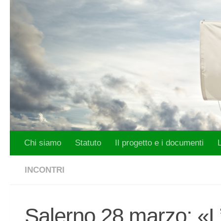
Salta al contenuto
Chi siamo
Statuto
Il progetto e i documenti
INCONTRI
Salerno 28 marzo: