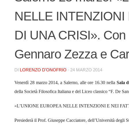
NELLE INTENZIONI 
DI UNA CRISI». Con 
Gennaro Zezza e Car
DI
LORENZO D'ONOFRIO
·
24 MARZO 2014
Venerdì 28 marzo 2014
, a
Salerno
, alle ore 16.30 nella
Sala d
della
Società Filosofica Italiana
e del
Liceo classico “F. De San
«
L’UNIONE EUROPEA NELLE INTENZIONI E NEI FATT
Presiederà il Prof.
Giuseppe Cacciatore
, dell’Università degli 