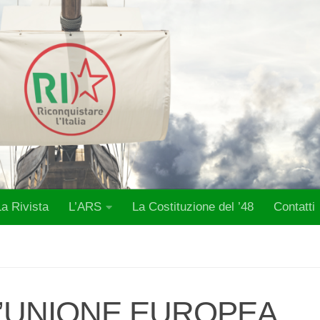
La Rivista
L’ARS
La Costituzione del ’48
Contatti
 «L’UNIONE EUROPEA