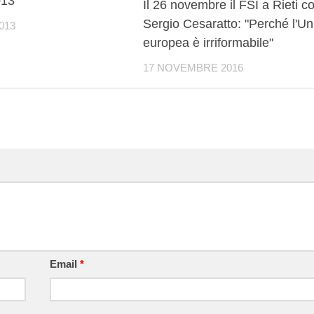
13
Il 26 novembre il FSI a Rieti c
Sergio Cesaratto: "Perché l'U
013
europea è irriformabile"
17 NOVEMBRE 2016
Email
*