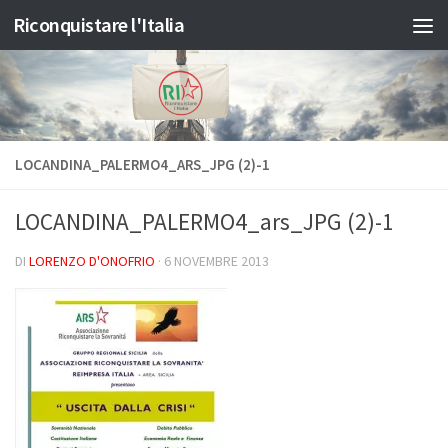
Riconquistare l'Italia
Salta al contenuto
LOCANDINA_PALERMO4_ARS_JPG (2)-1
LOCANDINA_PALERMO4_ars_JPG (2)-1
DI
LORENZO D'ONOFRIO
·
6 NOVEMBRE 2013