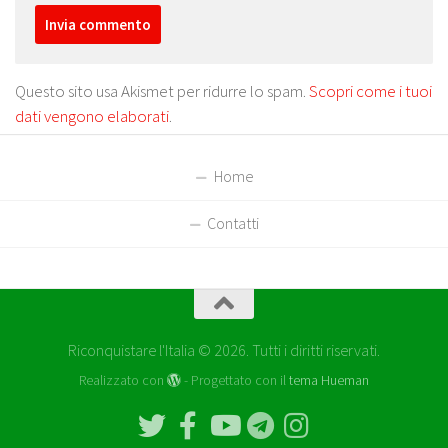
Questo sito usa Akismet per ridurre lo spam.
Scopri come i tuoi
dati vengono elaborati
.
Home
Contatti
Riconquistare l'Italia © 2026. Tutti i diritti riservati.
Realizzato con
- Progettato con il
tema Hueman