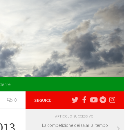
derire
0
SEGUICI:
ARTICOLO SUCCESSIVO
013
La competizione dei salari al tempo