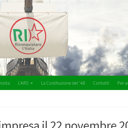
ivista
L’ARS
La Costituzione del ’48
Contatti
Per a
eimpresa il 22 novembre 2