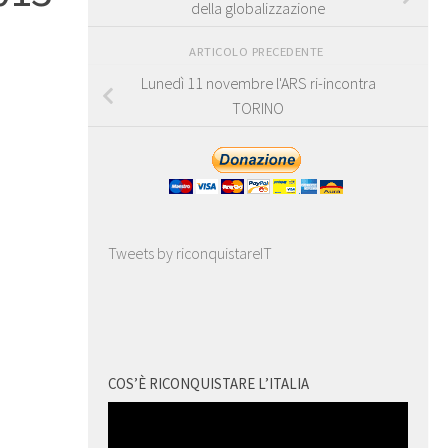
della globalizzazione
ARTICOLO PRECEDENTE
Lunedì 11 novembre l'ARS ri-incontra
TORINO
Tweets by riconquistareIT
COS’È RICONQUISTARE L’ITALIA
Video
Player