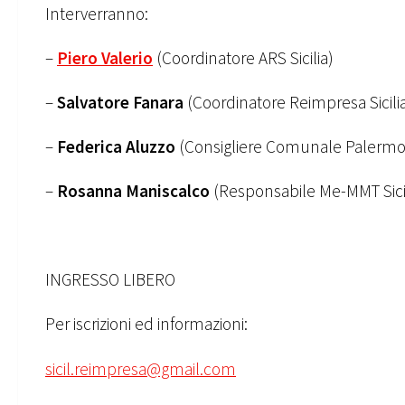
Interverranno:
–
Piero Valerio
(Coordinatore ARS Sicilia)
–
Salvatore Fanara
(Coordinatore Reimpresa Sicili
–
Federica Aluzzo
(Consigliere Comunale Palermo
–
Rosanna Maniscalco
(Responsabile Me-MMT Sicil
INGRESSO LIBERO
Per iscrizioni ed informazioni:
sicil.reimpresa@gmail.com