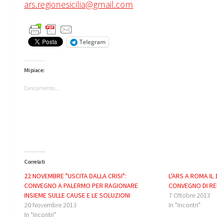
ars.regionesicilia@gmail.com
Telegram
Mi piace:
Caricamento...
Correlati
22 NOVEMBRE "USCITA DALLA CRISI":
L'ARS A ROMA IL
CONVEGNO A PALERMO PER RAGIONARE
CONVEGNO DI R
INSIEME SULLE CAUSE E LE SOLUZIONI
7 Ottobre 2013
20 Novembre 2013
In "Incontri"
In "Incontri"