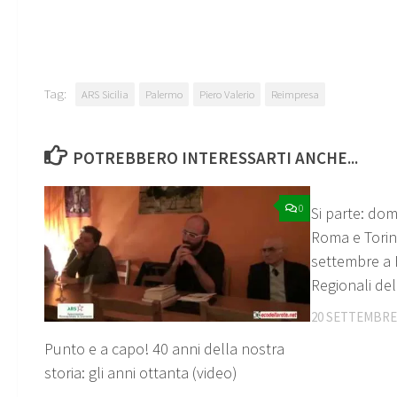
Tag:
ARS Sicilia
Palermo
Piero Valerio
Reimpresa
POTREBBERO INTERESSARTI ANCHE...
0
Si parte: do
Roma e Torin
settembre a F
Regionali del
20 SETTEMBRE
Punto e a capo! 40 anni della nostra
storia: gli anni ottanta (video)