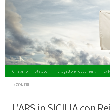
Salta al contenuto
Chi siamo
Statuto
Il progetto e i documenti
La R
INCONTRI
L'ARS in SICILIA con R