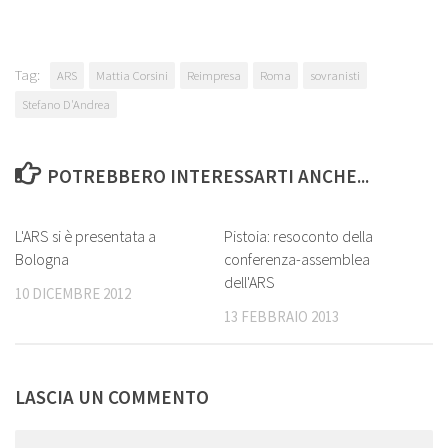
Tag:
ARS
Mattia Corsini
Reimpresa
Roma
sovranisti
Stefano D'Andrea
POTREBBERO INTERESSARTI ANCHE...
0
5
L'ARS si è presentata a
Pistoia: resoconto della
Bologna
conferenza-assemblea
dell'ARS
10 DICEMBRE 2012
13 FEBBRAIO 2013
LASCIA UN COMMENTO