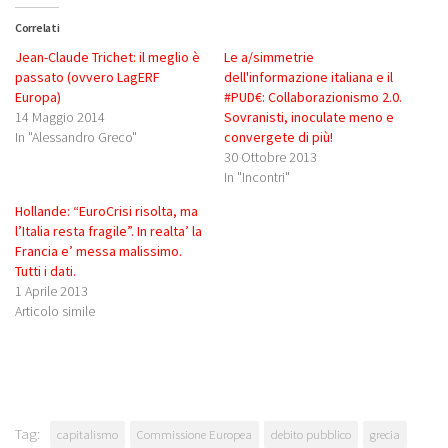
Correlati
Jean-Claude Trichet: il meglio è
Le a/simmetrie
passato (ovvero LagERF
dell'informazione italiana e il
Europa)
#PUD€: Collaborazionismo 2.0.
14 Maggio 2014
Sovranisti, inoculate meno e
In "Alessandro Greco"
convergete di più!
30 Ottobre 2013
In "Incontri"
Hollande: “EuroCrisi risolta, ma
l’Italia resta fragile”. In realta’ la
Francia e’ messa malissimo.
Tutti i dati.
1 Aprile 2013
Articolo simile
Tag:
capitalismo
Commissione Europea
debito pubblico
grecia