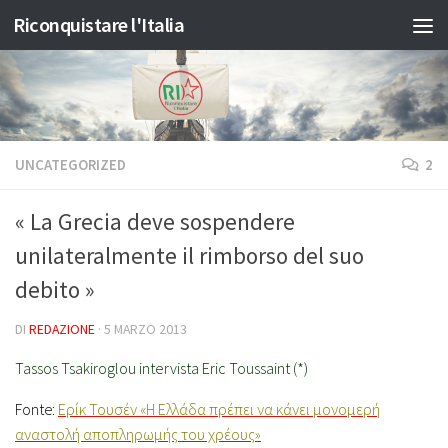
Riconquistare l'Italia
Salta al contenuto
UNCATEGORIZED
2
« La Grecia deve sospendere
unilateralmente il rimborso del suo
debito »
DI
REDAZIONE
·
5 MARZO 2013
Tassos Tsakiroglou
intervista
Eric Toussaint (*)
Fonte:
Ερίκ Τουσέν «Η Ελλάδα πρέπει να κάνει μονομερή
αναστολή αποπληρωμής του χρέους»