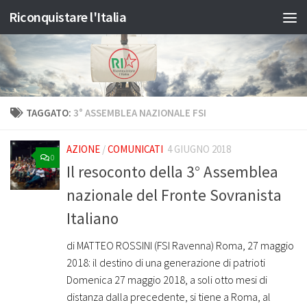
Riconquistare l'Italia
Salta al contenuto
TAGGATO:
3° ASSEMBLEA NAZIONALE FSI
AZIONE
/
COMUNICATI
4 GIUGNO 2018
0
Il resoconto della 3° Assemblea
nazionale del Fronte Sovranista
Italiano
di MATTEO ROSSINI (FSI Ravenna) Roma, 27 maggio
2018: il destino di una generazione di patrioti
Domenica 27 maggio 2018, a soli otto mesi di
distanza dalla precedente, si tiene a Roma, al