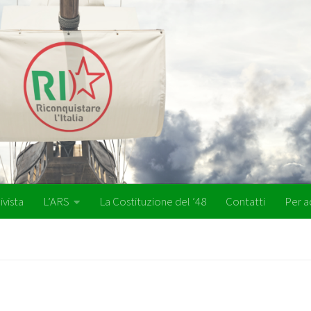
ivista
L’ARS
La Costituzione del ’48
Contatti
Per a