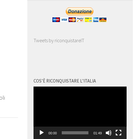
Tweets by riconquistareIT
COS’È RICONQUISTARE L’ITALIA
0
Video
oli
Player
00:00
01:49