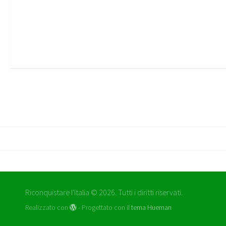
Riconquistare l'Italia © 2026. Tutti i diritti riservati.
Realizzato con
- Progettato con il
tema Hueman