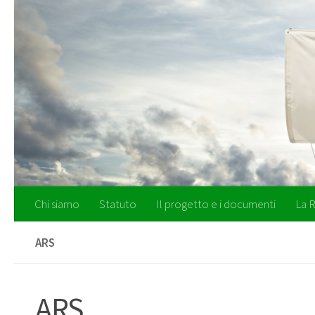
Salta al contenuto
Chi siamo
Statuto
Il progetto e i documenti
La R
ARS
ARS