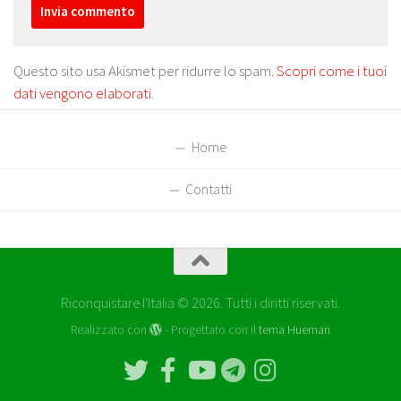
Questo sito usa Akismet per ridurre lo spam.
Scopri come i tuoi
dati vengono elaborati
.
Home
Contatti
Riconquistare l'Italia © 2026. Tutti i diritti riservati.
Realizzato con
- Progettato con il
tema Hueman