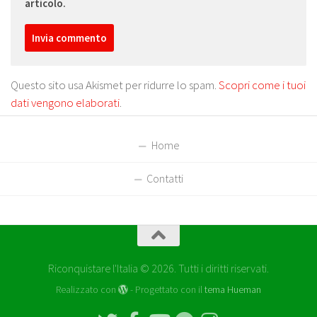
articolo.
Questo sito usa Akismet per ridurre lo spam.
Scopri come i tuoi
dati vengono elaborati
.
Home
Contatti
Riconquistare l'Italia © 2026. Tutti i diritti riservati.
Realizzato con
- Progettato con il
tema Hueman