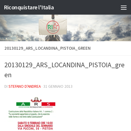
Riconquistare l'Italia
Salta al contenuto
20130129_ARS_LOCANDINA_PISTOIA_GREEN
20130129_ARS_LOCANDINA_PISTOIA_gre
en
DI
STEFANO D'ANDREA
·
31 GENNAIO 2013