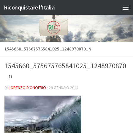
Riconquistare l'Italia
Salta al contenuto
1545660_575675765841025_1248970870_N
1545660_575675765841025_1248970870
_n
DI
LORENZO D'ONOFRIO
·
29 GENNAIO 2014