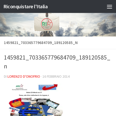
Riconquistare l'Italia
Salta al contenuto
1459821_703365779684709_189120585_N
1459821_703365779684709_189120585_
n
DI
LORENZO D'ONOFRIO
·
16 FEBBRAIO 2014