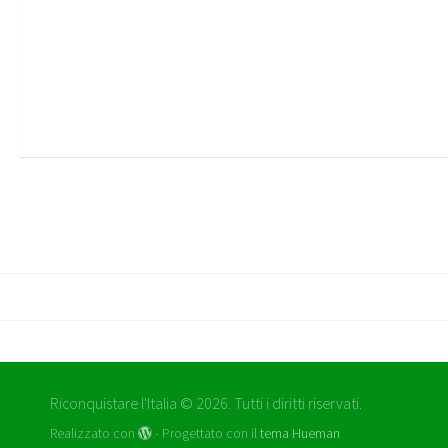
Riconquistare l'Italia © 2026. Tutti i diritti riservati.
Realizzato con
- Progettato con il
tema Hueman