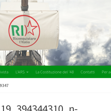
ivista
L’ARS
La Costituzione del ’48
Contatti
Per a
9347
19_394344310_n-