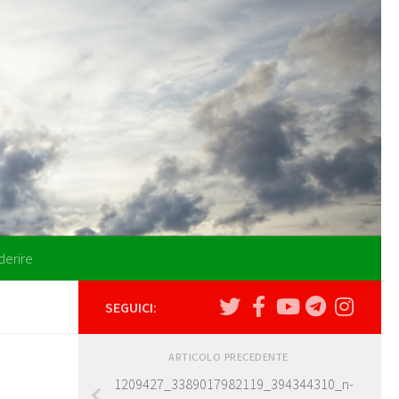
derire
SEGUICI:
ARTICOLO PRECEDENTE
1209427_3389017982119_394344310_n-