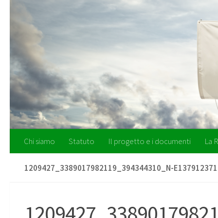
Salta al contenuto
Chi siamo
Statuto
Il progetto e i documenti
La R
1209427_3389017982119_394344310_N-E137912371
1209427_33890179821