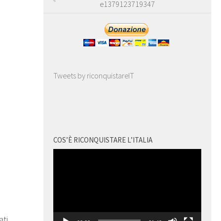
e1379123719347
Tweets by riconquistareIT
COS’È RICONQUISTARE L’ITALIA
Video
Player
2
ati