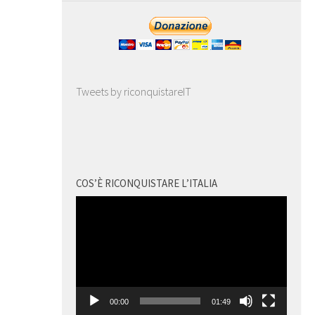
Tweets by riconquistareIT
COS’È RICONQUISTARE L’ITALIA
Video
Player
00:00
01:49