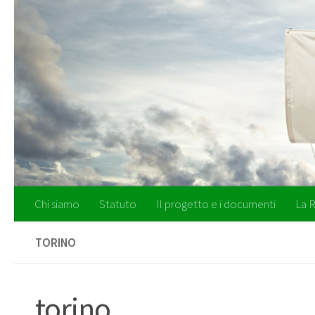
Salta al contenuto
Chi siamo
Statuto
Il progetto e i documenti
La R
TORINO
torino