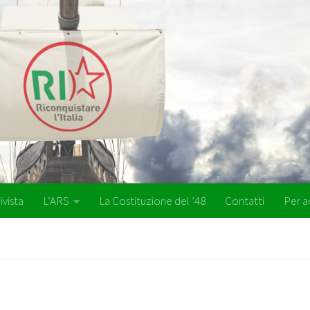
ivista
L’ARS
La Costituzione del ’48
Contatti
Per a