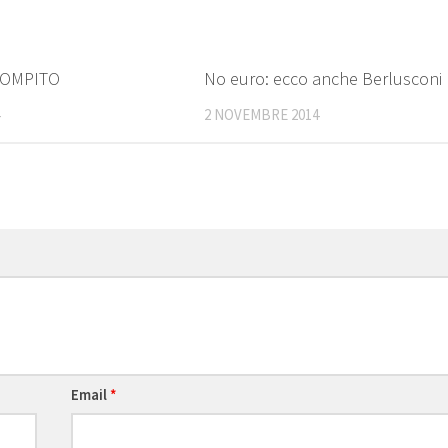
1
COMPITO
No euro: ecco anche Berlusconi
4
2 NOVEMBRE 2014
Email
*