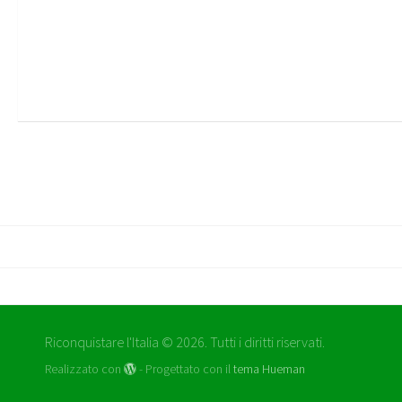
Riconquistare l'Italia © 2026. Tutti i diritti riservati.
Realizzato con
- Progettato con il
tema Hueman