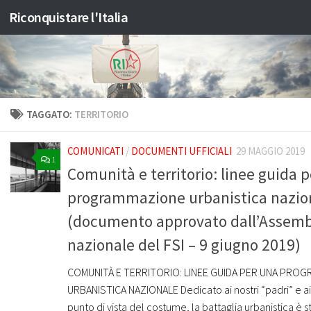
Riconquistare l'Italia
Salta al contenuto
TAGGATO:
TERRITORIO
COMUNICATI
/
DOCUMENTI UFFICIALI
29 MAGGIO 2019
1
Comunità e territorio: linee guida 
programmazione urbanistica nazio
(documento approvato dall’Assem
nazionale del FSI – 9 giugno 2019)
COMUNITÀ E TERRITORIO: LINEE GUIDA PER UNA PRO
URBANISTICA NAZIONALE Dedicato ai nostri “padri” e ai no
punto di vista del costume, la battaglia urbanistica è s