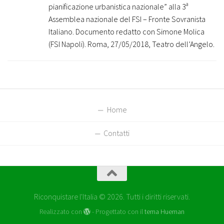
pianificazione urbanistica nazionale” alla 3ª
Assemblea nazionale del FSI – Fronte Sovranista
Italiano. Documento redatto con Simone Molica
(FSI Napoli). Roma, 27/05/2018, Teatro dell’Angelo.
Home
Contatti
Riconquistare l'Italia © 2026. Tutti i diritti riservati.
Realizzato con
- Progettato con il
tema Hueman