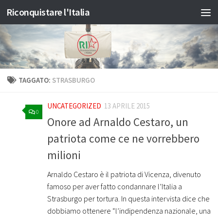
Riconquistare l'Italia
Salta al contenuto
TAGGATO:
STRASBURGO
UNCATEGORIZED
13 APRILE 2015
0
Onore ad Arnaldo Cestaro, un
patriota come ce ne vorrebbero
milioni
Arnaldo Cestaro è il patriota di Vicenza, divenuto
famoso per aver fatto condannare l’Italia a
Strasburgo per tortura. In questa intervista dice che
dobbiamo ottenere “l’indipendenza nazionale, una