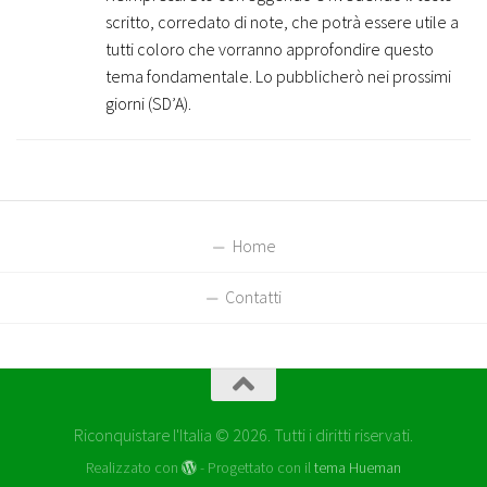
scritto, corredato di note, che potrà essere utile a
tutti coloro che vorranno approfondire questo
tema fondamentale. Lo pubblicherò nei prossimi
giorni (SD’A).
Home
Contatti
Riconquistare l'Italia © 2026. Tutti i diritti riservati.
Realizzato con
- Progettato con il
tema Hueman