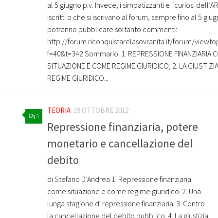
al 5 giugno p.v. Invece, i simpatizzanti e i curiosi dell’A
iscritti o che si iscrivano al forum, sempre fino al 5 giu
potranno pubblicare soltanto commenti:
http://forum.riconquistarelasovranita.it/forum/viewto
f=40&t=342 Sommario: 1. REPRESSIONE FINANZIARIA 
SITUAZIONE E COME REGIME GIURIDICO; 2. LA GIUSTIZI
REGIME GIURIDICO...
TEORIA
19 OTTOBRE 2012
3
Repressione finanziaria, potere
monetario e cancellazione del
debito
di Stefano D’Andrea 1. Repressione finanziaria
come situazione e come regime giuridico. 2. Una
lunga stagione di repressione finanziaria. 3. Contro
la cancellazione del debito pubblico. 4. La giustizia