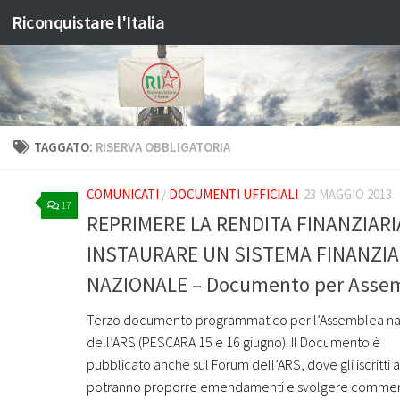
Riconquistare l'Italia
Salta al contenuto
TAGGATO:
RISERVA OBBLIGATORIA
COMUNICATI
/
DOCUMENTI UFFICIALI
23 MAGGIO 2013
17
REPRIMERE LA RENDITA FINANZIARI
INSTAURARE UN SISTEMA FINANZIA
NAZIONALE – Documento per Asse
Terzo documento programmatico per l’Assemblea na
dell’ARS (PESCARA 15 e 16 giugno). Il Documento è
pubblicato anche sul Forum dell’ARS, dove gli iscritti a
potranno proporre emendamenti e svolgere comment