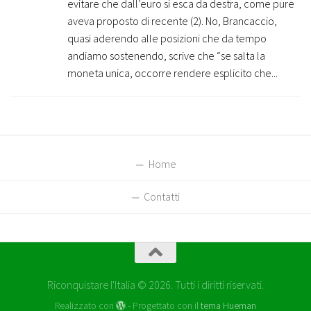
evitare che dall’euro si esca da destra, come pure
aveva proposto di recente (2). No, Brancaccio,
quasi aderendo alle posizioni che da tempo
andiamo sostenendo, scrive che “se salta la
moneta unica, occorre rendere esplicito che...
Home
Contatti
Riconquistare l'Italia © 2026. Tutti i diritti riservati.
Realizzato con
- Progettato con il
tema Hueman