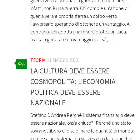
guerra vera e propria. La guerra commerciale,
infatti, non è una guerra. Chi compie un'azione di
guerra vera e propria sferra un colpo verso
l'avversario sperando di ottenere un vantaggio. Al
contrario, chi adotta una misura protezionistica,
aspira a generare un vantaggio per sé,...
TEORIA
21 MAGGIO 2013
6
LA CULTURA DEVE ESSERE
COSMOPOLITA; L'ECONOMIA
POLITICA DEVE ESSERE
NAZIONALE
Stefano D’Andrea Perché il sistema finanziario deve
essere nazionale, ossia chiuso? Perché uno stato
sovrano, libero di disciplinare la quantità di moneta
immessa nel sistema, da se stesso o dalle banche