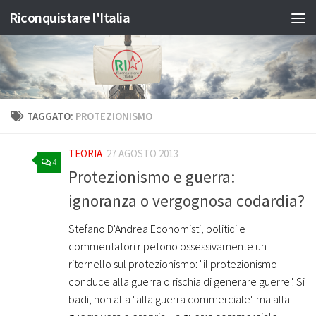
Riconquistare l'Italia
Salta al contenuto
TAGGATO:
PROTEZIONISMO
TEORIA
27 AGOSTO 2013
4
Protezionismo e guerra:
ignoranza o vergognosa codardia?
Stefano D'Andrea Economisti, politici e
commentatori ripetono ossessivamente un
ritornello sul protezionismo: "il protezionismo
conduce alla guerra o rischia di generare guerre". Si
badi, non alla "alla guerra commerciale" ma alla