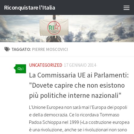
Riconquistare l'Italia
Salta al contenuto
TAGGATO:
PIERRE MOSCOVICI
UNCATEGORIZED
17 GENNAIO 2014
0
La Commissaria UE ai Parlamenti:
"Dovete capire che non esistono
più politiche interne nazionali"
L’Unione Europea non sarà mai l’Europa dei popoli
e della democrazia. Ce lo ricordava Tommaso
Padoa Schioppa nel 1999 («La costruzione europea
è una rivoluzione, anche se i rivoluzionari non sono