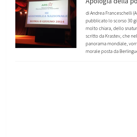
Apologia della po
di Andrea Franceschelli (
pubblicato lo scorso 30 giu
molto chiara, dello snatu
scritto da Krastev, che ne
panorama mondiale, vorrei 
morale posta da Berlinguer