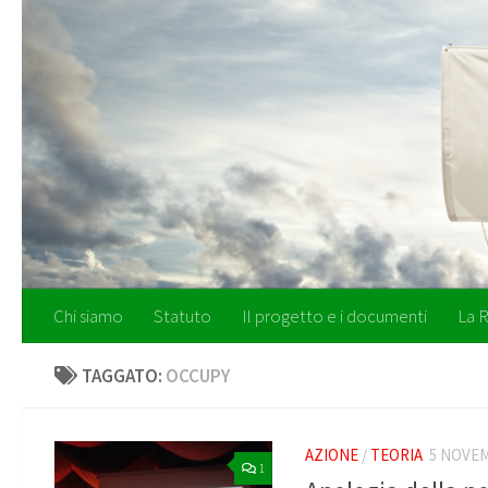
Salta al contenuto
Chi siamo
Statuto
Il progetto e i documenti
La R
TAGGATO:
OCCUPY
AZIONE
/
TEORIA
5 NOVEM
1