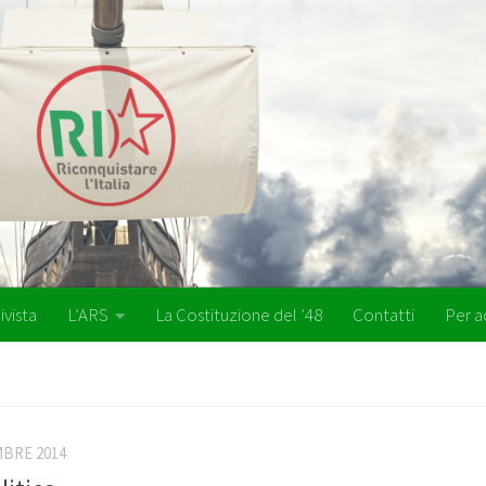
ivista
L’ARS
La Costituzione del ’48
Contatti
Per a
BRE 2014