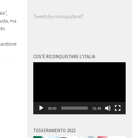
le”,
Tweets by riconquistareIT
cruda, ma
nto
questione
COS’È RICONQUISTARE L’ITALIA
Video
Player
00:00
01:49
TESSERAMENTO 2022