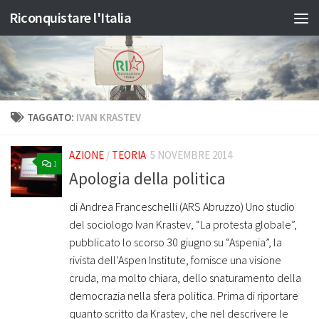
Riconquistare l'Italia
Salta al contenuto
TAGGATO:
IVAN KRASTEV
AZIONE
/
TEORIA
5 NOVEMBRE 2014
1
Apologia della politica
di Andrea Franceschelli (ARS Abruzzo) Uno studio
del sociologo Ivan Krastev, “La protesta globale”,
pubblicato lo scorso 30 giugno su “Aspenia”, la
rivista dell’Aspen Institute, fornisce una visione
cruda, ma molto chiara, dello snaturamento della
democrazia nella sfera politica. Prima di riportare
quanto scritto da Krastev, che nel descrivere le