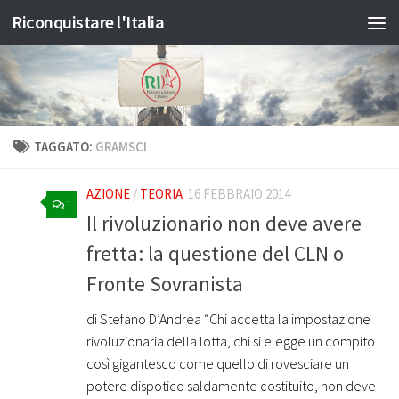
Riconquistare l'Italia
Salta al contenuto
TAGGATO:
GRAMSCI
AZIONE
/
TEORIA
16 FEBBRAIO 2014
1
Il rivoluzionario non deve avere
fretta: la questione del CLN o
Fronte Sovranista
di Stefano D’Andrea “Chi accetta la impostazione
rivoluzionaria della lotta, chi si elegge un compito
così gigantesco come quello di rovesciare un
potere dispotico saldamente costituito, non deve