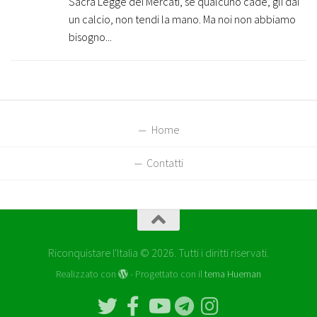
Sacra Legge dei Mercati, se qualcuno cade, gli dai
un calcio, non tendi la mano. Ma noi non abbiamo
bisogno...
Home
Contatti
Riconquistare l'Italia © 2026. Tutti i diritti riservati.
Realizzato con
- Progettato con il
tema Hueman