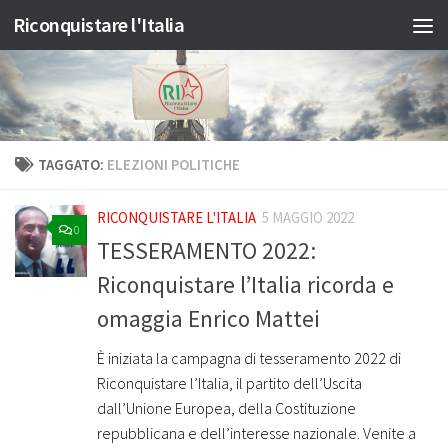
Riconquistare l'Italia
Salta al contenuto
TAGGATO:
ELEZIONI POLITICHE
RICONQUISTARE L'ITALIA
5 MAGGIO 2022
0
TESSERAMENTO 2022:
Riconquistare l’Italia ricorda e
omaggia Enrico Mattei
È iniziata la campagna di tesseramento 2022 di
Riconquistare l’Italia, il partito dell’Uscita
dall’Unione Europea, della Costituzione
repubblicana e dell’interesse nazionale. Venite a