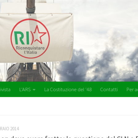
ivista
L’ARS
La Costituzione del ’48
Contatti
Per a
RAIO 2014