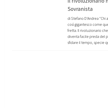
Il rivoluzionario
Sovranista
di Stefano D’Andrea “Chi a
così gigantesco come quel
fretta. Il rivoluzionario c
diventa facile preda del p
sfidare il tempo, specie q