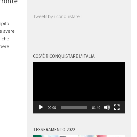
 Fronte
Tweets by riconquistareIT
mpito
ve avere
, che
apere
COS’È RICONQUISTARE L’ITALIA
Video
Player
00:00
01:49
TESSERAMENTO 2022