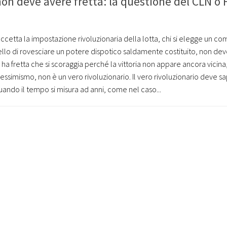
 non deve avere fretta: la questione del CLN o
ccetta la impostazione rivoluzionaria della lotta, chi si elegge un co
lo di rovesciare un potere dispotico saldamente costituito, non de
he ha fretta che si scoraggia perché la vittoria non appare ancora vicina
essimismo, non è un vero rivoluzionario. Il vero rivoluzionario deve s
uando il tempo si misura ad anni, come nel caso...