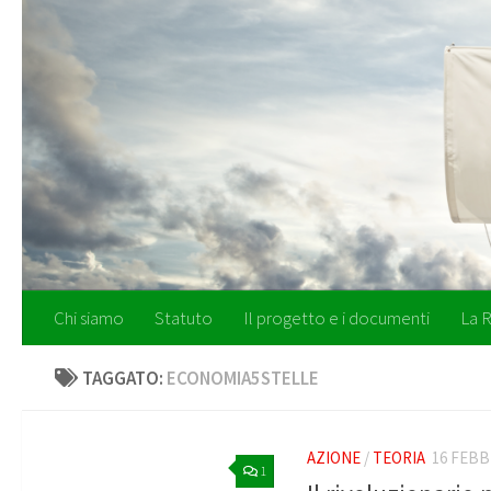
Salta al contenuto
Chi siamo
Statuto
Il progetto e i documenti
La R
TAGGATO:
ECONOMIA5STELLE
AZIONE
/
TEORIA
16 FEBB
1