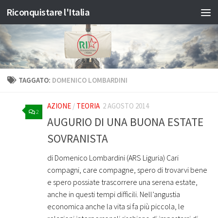
Riconquistare l'Italia
Salta al contenuto
TAGGATO:
DOMENICO LOMBARDINI
AZIONE
/
TEORIA
2 AGOSTO 2014
2
AUGURIO DI UNA BUONA ESTATE
SOVRANISTA
di Domenico Lombardini (ARS Liguria) Cari
compagni, care compagne, spero di trovarvi bene
e spero possiate trascorrere una serena estate,
anche in questi tempi difficili. Nell’angustia
economica anche la vita si fa più piccola, le