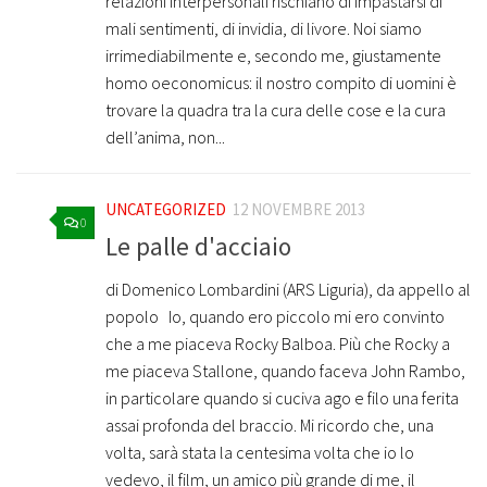
relazioni interpersonali rischiano di impastarsi di
mali sentimenti, di invidia, di livore. Noi siamo
irrimediabilmente e, secondo me, giustamente
homo oeconomicus: il nostro compito di uomini è
trovare la quadra tra la cura delle cose e la cura
dell’anima, non...
UNCATEGORIZED
12 NOVEMBRE 2013
0
Le palle d'acciaio
di Domenico Lombardini (ARS Liguria), da appello al
popolo Io, quando ero piccolo mi ero convinto
che a me piaceva Rocky Balboa. Più che Rocky a
me piaceva Stallone, quando faceva John Rambo,
in particolare quando si cuciva ago e filo una ferita
assai profonda del braccio. Mi ricordo che, una
volta, sarà stata la centesima volta che io lo
vedevo, il film, un amico più grande di me, il