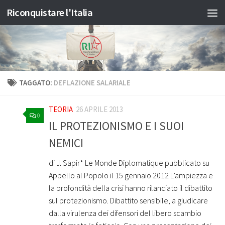
Riconquistare l'Italia
Salta al contenuto
TAGGATO:
DEFLAZIONE SALARIALE
TEORIA
26 APRILE 2013
0
IL PROTEZIONISMO E I SUOI
NEMICI
di J. Sapir* Le Monde Diplomatique pubblicato su
Appello al Popolo il 15 gennaio 2012 L’ampiezza e
la profondità della crisi hanno rilanciato il dibattito
sul protezionismo. Dibattito sensibile, a giudicare
dalla virulenza dei difensori del libero scambio