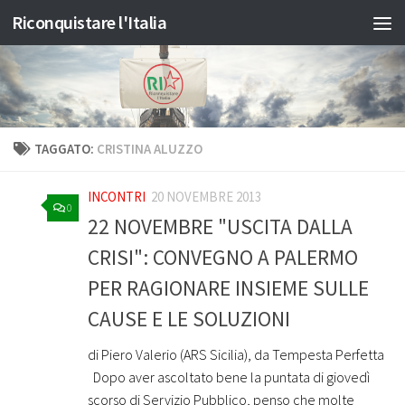
Riconquistare l'Italia
Salta al contenuto
TAGGATO:
CRISTINA ALUZZO
INCONTRI
20 NOVEMBRE 2013
0
22 NOVEMBRE "USCITA DALLA
CRISI": CONVEGNO A PALERMO
PER RAGIONARE INSIEME SULLE
CAUSE E LE SOLUZIONI
di Piero Valerio (ARS Sicilia), da Tempesta Perfetta
Dopo aver ascoltato bene la puntata di giovedì
scorso di Servizio Pubblico, penso che molte