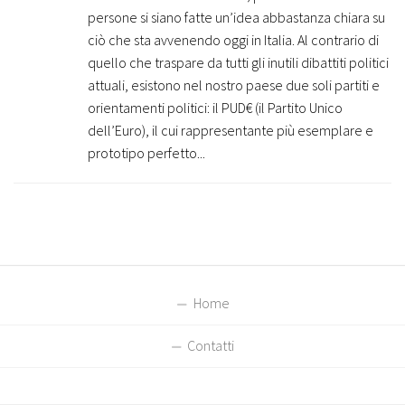
persone si siano fatte un’idea abbastanza chiara su
ciò che sta avvenendo oggi in Italia. Al contrario di
quello che traspare da tutti gli inutili dibattiti politici
attuali, esistono nel nostro paese due soli partiti e
orientamenti politici: il PUD€ (il Partito Unico
dell’Euro), il cui rappresentante più esemplare e
prototipo perfetto...
Home
Contatti