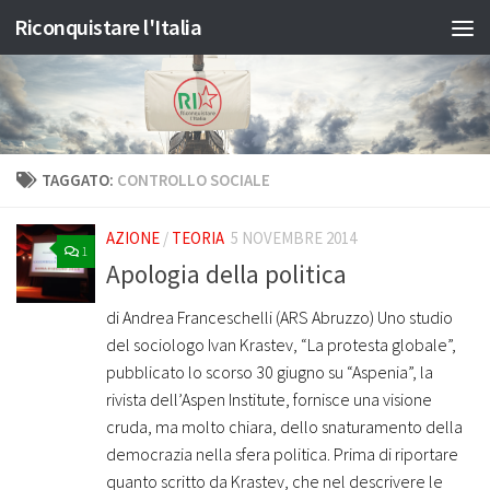
Riconquistare l'Italia
Salta al contenuto
TAGGATO:
CONTROLLO SOCIALE
AZIONE
/
TEORIA
5 NOVEMBRE 2014
1
Apologia della politica
di Andrea Franceschelli (ARS Abruzzo) Uno studio
del sociologo Ivan Krastev, “La protesta globale”,
pubblicato lo scorso 30 giugno su “Aspenia”, la
rivista dell’Aspen Institute, fornisce una visione
cruda, ma molto chiara, dello snaturamento della
democrazia nella sfera politica. Prima di riportare
quanto scritto da Krastev, che nel descrivere le