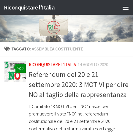
Riconquistare l'Italia
Salta al contenuto
TAGGATO:
ASSEMBLEA COSTITUENTE
RICONQUISTARE L'ITALIA
14 AGOSTO 2020
0
Referendum del 20 e 21
settembre 2020: 3 MOTIVI per dire
NO al taglio della rappresentanza
Il Comitato “3 MOTIVI per il NO” nasce per
promuovere il voto “NO” nel referendum
costituzionale del 20 e 21 settembre 2020,
confermativo della riforma varata con Legge