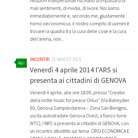
relazioni interpersonali rischiano di impastarsi di
mali sentimenti, di invidia, di livore. Noi siamo
irrimediabilmente e, secondo me, giustamente
homo oeconomicus: il nostro compito di uomini è
trovare la quadra tra la cura delle cose e la cura
dell’anima, non...
INCONTRI
21 MARZO 2014
0
Venerdì 4 aprile 2014 l'ARS si
presenta ai cittadini di GENOVA
Venerdì 4 aprile, alle ore 18:00, presso “Creativi
della notte music for peace Onlus” (Via Balleydier
60, Genova Sampierdarena – Zona San Benigno,
uscita autostradale Genova Ovest, a fianco torre
WTC), l’ARS si presenta ai cittadini di GENOVA, con
un incontro dibattito sul tema: CRISI ECONOMICA E