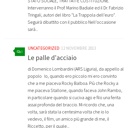
STATO SOCIALE, TRATTATI E COSTITUZIONE.
Interverranno il Prof. Marino Badiale ed il Dr. Fabrizio
Tringali, autori del libro “La Trappola dell’euro“.
Seguirà dibattito con il pubblico Nell’occasione
sarà...
UNCATEGORIZED
12 NOVEMBRE 2013
0
Le palle d'acciaio
di Domenico Lombardini (ARS Liguria), da appello al
popolo Io, quando ero piccolo mi ero convinto
che a me piaceva Rocky Balboa. Più che Rocky a
me piaceva Stallone, quando faceva John Rambo,
in particolare quando si cuciva ago e filo una ferita
assai profonda del braccio. Mi ricordo che, una
volta, sarà stata la centesima volta che io lo
vedevo, il film, un amico più grande di me, il
Riccetto, per il quale...