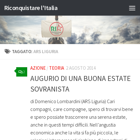
Riconquistare l'Italia
Salta al contenuto
TAGGATO:
ARS LIGURIA
AZIONE
/
TEORIA
2 AGOSTO 2014
2
AUGURIO DI UNA BUONA ESTATE
SOVRANISTA
di Domenico Lombardini (ARS Liguria) Cari
compagni, care compagne, spero di trovarvi bene
e spero possiate trascorrere una serena estate,
anche in questi tempi difficili. Nell’angustia
economica anche la vita si fa più piccola, le